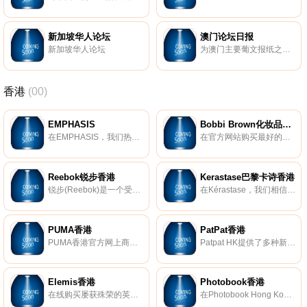
新加坡华人论坛
澳门论坛日报
新加坡华人论坛
为澳门主要葡文报纸之一，提供每日本澳及其它主要新闻。
香港
(00)
EMPHASIS
Bobbi Brown化妆品香港
在EMPHASIS，我们热衷于创造出通用，时尚的珠宝，让您以与任何风格互补的优雅设计来表达自己。我们的徽标以雄伟的皇冠轮廓为标志，是我们使命的骄傲象征：帮助女性表达女性魅力的许多迷人角度。
在官方网站购买最好的化妆品，Bobbi Brown化妆品和护肤品。了解Bobbi的最新造型，化妆技巧。
Reebok锐步香港
Kerastase巴黎卡诗香港
锐步(Reebok)是一个受美国启发的全球品牌，在健身方面拥有深厚的底蕴。实际上，我们的使命是成为世界上最好的健身品牌。在锐步，我们知道卓越不在于静止不动。我们拥有突破界限的悠久历史。我们是帮助健身运动的品牌，该运动永远改变了我们看氨纶和头带的方式。现在已经不是1980年代了，但是今天，我们继续勇于做每件事。我们充满好奇，挑衅，机智和出乎意料。我们是锐步。
在Kérastase，我们相信对美的解释不是单一的，而是无限的。我们会增强所有类型的美丽，文化，视野……以及所有类型的头发。在世界上，头发的日常工作完全与卫生有关，Kerastase于1964年发明了护发产品。
PUMA香港
PatPat香港
PUMA香港官方网上商店，了解最新产品资讯及造型灵感，不同风格由你重新定义，立即抢先选购。
Patpat HK提供了多种新生儿服装，儿童名牌服装，时尚家庭装以及家居饰品等。亲子的每日特惠，享大折扣和快速交货。
Elemis香港
Photobook香港
在线购买屡获殊荣的英国第一抗衰老护肤品牌 - ELEMIS的护肤和身体护理产品。
在Photobook Hong Kong，我们只在乎让您拥有一本精致的相片书。我们的手工制商品，均能让您轻松地完成所有客制步骤。从订婚与婚礼、旅游、家庭照到个人作品集或企业简介书，您都能找到属于书籍印刷质量和专业装订技术的各种尺寸款式。