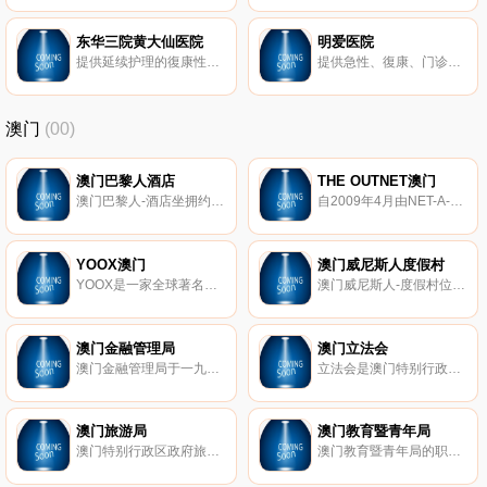
东华三院黄大仙医院
明爱医院
提供延续护理的復康性医院。
提供急性、復康、门诊和日间护理服务。
澳门
(00)
澳门巴黎人酒店
THE OUTNET澳门
澳门巴黎人-酒店坐拥约3,000间客房与套房，设计华丽优雅，寛敞的客房提供完备设施。不管您选择远眺巴黎铁塔景观的艾菲尔客房或讲究优越享受的里昂套房，皆可领略我们的贴心服务，尽情投入一个难忘的住宿体验！
自2009年4月由NET-A-PORTER GROUP成立以来，THE OUTNET已成为全球注重时尚的购物者首选的目的地。 OUTNET库存了350多个品牌的前季设计师时装，数量高达70％的折扣，其中包括Chloé，Tory Burch，Isabel Marant等，以及与知名设计师品牌及其自己的品牌 – Iris & Ink。每周都有新货品。自YOOX集团与NET-A-PORTER集团于2015年10月合并以来，OUTOUT现在是YOOX NET-A-PORTER集团的一部分。
YOOX澳门
澳门威尼斯人度假村
YOOX是一家全球著名的生活方式概念店。长期与全球设计师、制造商及官方零售商所建立的良好关系，yoox.com源源不断地呈现新奇难觅的产品，包括：精选全球最负盛名的时尚品牌的服装及配饰、独家合作的限量系列、环保时尚系列、独特的家居设计产品、稀有的vintage复古单品及艺术书籍等。
澳门威尼斯人-度假村位于澳门路凼金光大道，周边拥有多家享誉全球的国际级度假酒店，荟萃数以百计的顶级时装品牌及高档商品名店，云集亚洲及欧美的顶尖表演艺人，为游客带来无可比拟的休闲和购物享受。
澳门金融管理局
澳门立法会
澳门金融管理局于一九八九年成立，具有近似中央银行的功能及监管澳门金融体系的权力。
立法会是澳门特别行政区的唯一立法机构，每4年改选一次。
澳门旅游局
澳门教育暨青年局
澳门特别行政区政府旅游局网站。包括新闻，旅游指南、互动式地图等。
澳门教育暨青年局的职能包括：执行教育及青年政策；发展各类教育，为教育机构的良好运作提供所需条件；确保实行持续教育的原则及所有居民享受教育的权利；鼓励并发展有助文化推广及青年和谐融入社会的培训工作等。