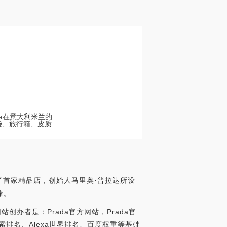
da在意大利米兰的
袋、旅行箱、皮质
办了首家精品店，创始人马里奥·普拉达所设
捧。
创办者是：Prada官方网站，Prada官
度搜索排名、Alexa世界排名、百度权重等基础