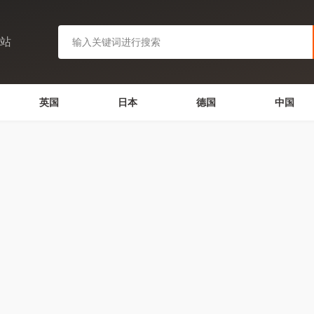
网站
英国
日本
德国
中国