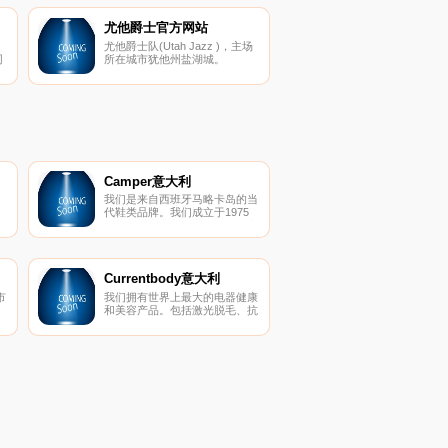
最
哈
尤他爵士官方网站
尤他爵士队(Utah Jazz )，主场
冈
所在城市犹他州盐湖城。
场
Camper意大利
我们是来自西班牙马略卡岛的当
代鞋类品牌。我们成立于1975
领
年，是一家家族企业，拥有丰富
品
的制鞋传统，可用于创建独特的
设计。
Currentbody意大利
市
我们拥有世界上最大的电器健康
和美容产品。包括激光脱毛、抗
体
衰老设备和面部清洁。
过
康
需