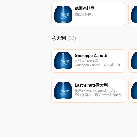
德国涂料网
德国涂料网。
意大利
(00)
Giuseppe Zanotti
在过去的20年里，
Giuseppe Zanotti一直以其一流
的手艺在奢侈品制造业中闪耀。
不间断的成功给全球奢侈品市场
带来了好处，多亏了多年来一直
支持它的主要商店和多品牌精品
店。该品牌也在袋子、珠宝、成
Lastminute意大利
衣等领域也有所扩展。它已经成
使用lastminute.com进行旅行：
为世界各地艺术界和音乐界顶级
经济型酒店，最后一分钟的廉价
名人之间的时尚偶像。
航班。在lastminute.com上预订
折扣度假套餐！