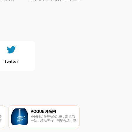
Twitter
VOGUE时尚网
美
全球时尚圣经VOGUE，潮流第
客
一站，精品美妆、明星秀场、花
万
絮后台、包包鞋子配件，时尚
Party直击、彩妆保养，VOGUE
医
时尚网潮流精选第一线。