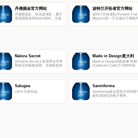
美纤体资讯、美妆影音教学、
丰富的流行时尚、美妆美容、
丹佛掘金官方网站
波特兰开拓者官方网站
拉八卦讨论区。
丹佛掘金队，职业篮球队，属于
波特兰开拓者队(Portland Trail
美国国家篮球协会(NBA)，主场
Blazers)是一只主场位于俄勒
设在科罗拉多州首府丹佛，
州波特兰的NBA球队，目前主
1967-1976年参加ABA联赛，
为玫瑰园球场。
1976年起加入NBA。
Nalora Secret
Made in Design意大利
在Nalora Secret上发现男女手表
Made in Design由凯瑟琳·科林
和珠宝的最新趋势。充满爱意的
(Catherine Colin)于1999年创
意大利制造。全欧洲免费送货。
立，迅速发展成为法国和欧洲
先的设计家具、照明和装饰用
在线零售商。
Salugea
Saninforma
100％天然补品。
Saninforma是从雷焦艾米利亚
政药房诞生的电子商务。
Saninforma用最适合脸部、身
和头发的产品来照顾您，并通
营养产品和补充剂满足您的健
需求。获得卫生部的授权，无
处方即可销售药品。