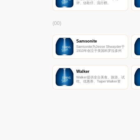
评、估歌仔、流行榜。
(00)
Samsonite
Samsonite为Jesse Shwayder于
1910年创立于美国科罗拉多州
丹佛市，当时创办人一心以制造
最坚固耐用的行李箱为志，其品
牌名称Samsonite就是源自圣经
中一名强而有力的圣
者“Samson”之名，象徵
Walker
Samsonite产品的坚固可靠。一
Walker提供全台美食、旅游、试
百多年来不断在设计上推陈出
吃、优惠券、Taipei Walker资
新，产品拓展到公事包、后背
讯。
包、仕女提包、儿童系列、皮夹
等领域，并持续以高科技工艺技
术及先进原料，创造出吻合各年
龄层各种场合的行李箱及旅游配
件需求，成为全球行李箱第一品
牌。