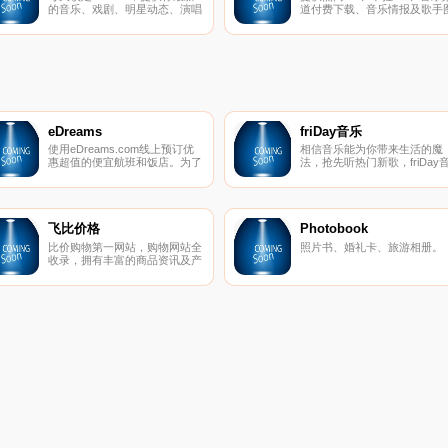
的音乐、戏剧、明星动态、演唱
道付费下载、音乐情报及歌手
会、直播等全方位娱乐动态，让
库。
你跟上流行趋势，随时掌握网路
上最夯话题。注册KK帐号，还
能享受超过5000万首歌无上限
任你听。
eDreams
friDay音乐
使用eDreams.com线上预订优
相信音乐能为你带来生活的魔
惠超值的便宜航班和饭店。为了
法，抢先听热门新歌，friDay
下一次度假，在eDreams上搜寻
乐提供完整、便利的线上音乐
和比较所有航空公司，包括廉价
务！
航空。
飞比价格
Photobook
比价购物第一网站，购物网站全
照片书、婚礼卡、旅游相册。
收录，拥有丰富的商品资讯及产
品价格，供您快速进行商品搜
寻、比价，买得省钱又便宜。