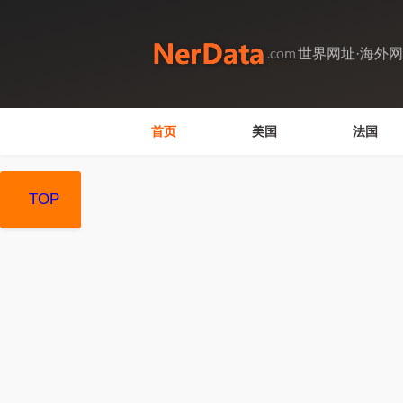
世界网址·海外
首页
美国
法国
TOP
TOP