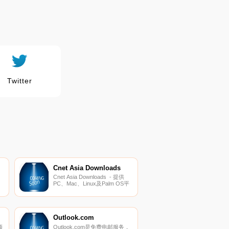
Twitter
Cnet Asia Downloads
Cnet Asia Downloads - 提供
PC、Mac、Linux及Palm OS平
台软件。
Outlook.com
频
Outlook.com是免费电邮服务，