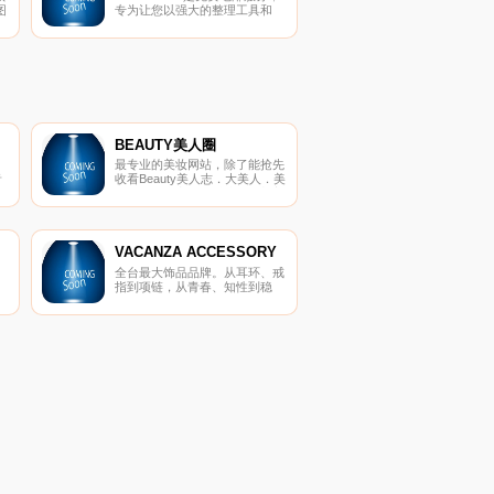
图
专为让您以强大的整理工具和
Microsoft应用程式套件和服务，
在所有装置上与亲友间紧密联系
而设计。
BEAUTY美人圈
最专业的美妆网站，除了能抢先
音
收看Beauty美人志．大美人．美
服
人圈精彩内容，即时接收最新美
妆保养资讯、部落客新鲜事及日
韩明星潮流动态，还有不定期好
康赠奖活动，让你裡外都美丽!
VACANZA ACCESSORY
全台最大饰品品牌。从耳环、戒
指到项链，从青春、知性到稳
重，都有Vacanza陪你度过，展
现生活中的每个感受。因为我们
认为饰品是一种生活态度，就像
是衣服一样，是我们每天必备的
穿著。Vacanza妆点的不是配
件，而是每个女孩的日常。