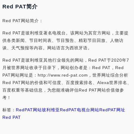
Red PAT简介
Red PAT网站简介：
Red PAT是玻利维亚著名电视台。该网站为其官方网站，主要提
供各类新闻、节目时间表、节目预告、精彩节目回放、人物访
谈、天气预报等内容。网站语言为西班牙语。
Red PAT是玻利维亚其他行业领先的网站，Red PAT于2020年7
月被世界网址收录于目录下，网站创办者是：Red PAT，Red
PAT网站网址是：http://www.red-pat.com，世界网址综合分析
Red PAT网站的价值和可信度、百度搜索排名、Alexa世界排名、
百度权重等基础信息，为您能准确评估Red PAT网站价值做参
考！
标签：
RedPAT网站
玻利维亚RedPAT电视台网站
RedPAT网址
Red PAT