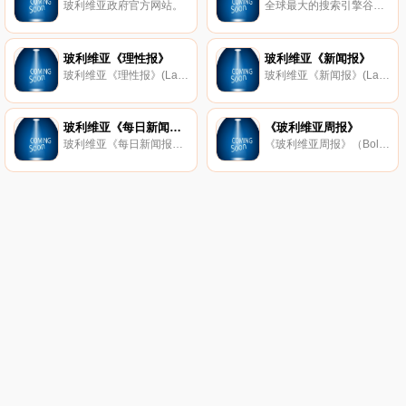
玻利维亚政府官方网站。
全球最大的搜索引擎谷歌玻利维亚站点。
玻利维亚《理性报》
玻利维亚《新闻报》
玻利维亚《理性报》(La Razón)。
玻利维亚《新闻报》(La Prensa)。
玻利维亚《每日新闻报》
《玻利维亚周报》
玻利维亚《每日新闻报》(El Diario)。
《玻利维亚周报》（Bolivia Weekly）玻利维亚著名英语周报。该网站为其官方网站，主要提供国内外新闻、、经济、教育、体育、健康、生活、娱乐、旅游、文化、环境、新闻评论、博客等内容。网站语言为英语。