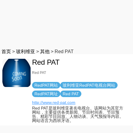
首页
>
玻利维亚
>
其他
>
Red PAT
Red PAT
Red PAT
RedPAT网站
玻利维亚RedPAT电视台网站
RedPAT网址
Red PAT
http://www.red-pat.com
Red PAT是玻利维亚著名电视台。该网站为其官方
网站，主要提供各类新闻、节目时间表、节目预
告、精彩节目回放、人物访谈、天气预报等内容。
网站语言为西班牙语。