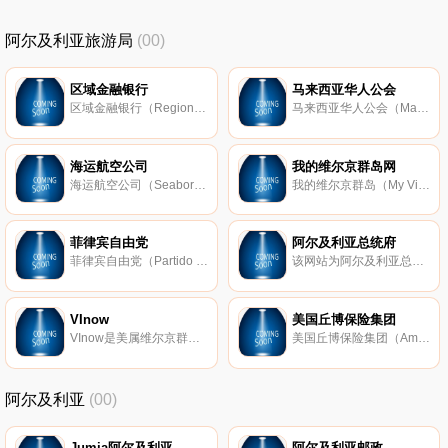
阿尔及利亚旅游局
(00)
区域金融银行
马来西亚华人公会
区域金融银行（Regions Bank）是美国最优秀的金融机构之一，也是世界权威金融分析机构标普500指数的其中一员，于1971年成立，主要为客户、财团和商业银行提供全方位的抵押贷款、保险等业务。
马来西亚华人公会（Malaysian Chinese Association；简称：马华公会、Party MCA或马华、MCA；又称：马华党）是马来西亚第二大党，是一个代表着马来西亚华人的单一种族政党，党内所有成员必须是马来西亚华人，或具有华人血统的公民
海运航空公司
我的维尔京群岛网
海运航空公司（Seaborne Airlines）是位于美属维尔京群岛圣克鲁斯岛的一家知名航空公司，于1992年成立，主要提供美属维尔京群岛到波多黎各和英属维尔京群岛的水上航班和陆地航班。
我的维尔京群岛（My Virgin Islands）是美属维尔京群岛最大的门户网站，主要提供美属维尔京群岛最新新闻资讯、旅游、搜索、购物、房产、金融、天气等综合性网络服务。网站语言为英语。
菲律宾自由党
阿尔及利亚总统府
菲律宾自由党（Partido Liberal Pilipinas）是菲律宾执政党，也是菲律宾历史最悠久的政党，是于1945年11月自国民党分裂而出，并由菲第五任总统曼努埃尔罗哈斯于1946年创立的，早期成员主要是从菲律宾国家主义党内分裂出来的自由
该网站为阿尔及利亚总统府的官方网站，主要提供阿尔及利亚总统府概况、政府机构设置、职能简介、政务要闻、最新动态等。网站语言有阿拉伯语和法语两种。阿尔及利亚民主人民共和国（Peoples Democratic Republic of Algeria；简称
VInow
美国丘博保险集团
VInow是美属维尔京群岛一个专门介绍当地旅游文化的站点，主要提供该群岛中四个主要岛屿历史、文化、环境和人文等方面的情况，此外还为游客提供了美属维尔京群岛旅游概况、旅游景点、天气、地图、相册等实用旅游指南。
美国丘博保险集团（American Chubb Group of Insurance）是美国四大上市保险公司之一，也是世界最大的非寿险保险公司之一，于1882年在纽约创立，其业务范围涵盖航空运输、货物进出口、博物馆、艺术品、文化古迹、葡萄酒酿造业、
阿尔及利亚
(00)
Jumia阿尔及利亚
阿尔及利亚邮政