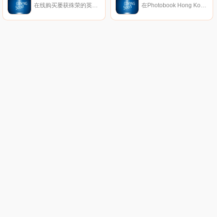
在线购买屡获殊荣的英国第一抗衰老护肤品牌 - ELEMIS的护肤和身体护理产品。
在Photobook Hong Kong，我们只在乎让您拥有一本精致的相片书。我们的手工制商品，均能让您轻松地完成所有客制步骤。从订婚与婚礼、旅游、家庭照到个人作品集或企业简介书，您都能找到属于书籍印刷质量和专业装订技术的各种尺寸款式。