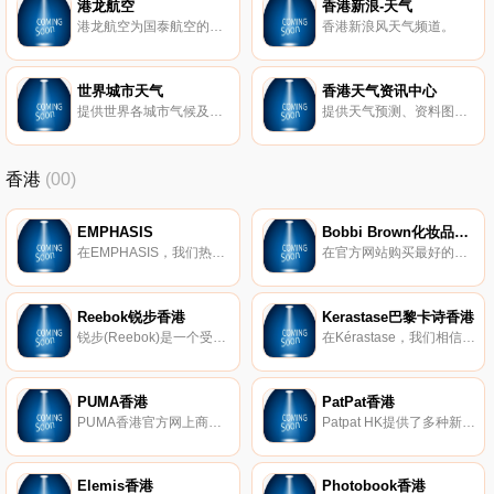
港龙航空
香港新浪-天气
港龙航空为国泰航空的全资附属公司，是一家屡获殊荣的国际航空公司，透过香港这个航空枢纽，为客户提供优质的客运及货运服务。
香港新浪风天气频道。
世界城市天气
香港天气资讯中心
提供世界各城市气候及天气资料。
提供天气预测、资料图片及热带气旋等资料，并举办热带气旋预测比赛。
香港
(00)
EMPHASIS
Bobbi Brown化妆品香港
在EMPHASIS，我们热衷于创造出通用，时尚的珠宝，让您以与任何风格互补的优雅设计来表达自己。我们的徽标以雄伟的皇冠轮廓为标志，是我们使命的骄傲象征：帮助女性表达女性魅力的许多迷人角度。
在官方网站购买最好的化妆品，Bobbi Brown化妆品和护肤品。了解Bobbi的最新造型，化妆技巧。
Reebok锐步香港
Kerastase巴黎卡诗香港
锐步(Reebok)是一个受美国启发的全球品牌，在健身方面拥有深厚的底蕴。实际上，我们的使命是成为世界上最好的健身品牌。在锐步，我们知道卓越不在于静止不动。我们拥有突破界限的悠久历史。我们是帮助健身运动的品牌，该运动永远改变了我们看氨纶和头带的方式。现在已经不是1980年代了，但是今天，我们继续勇于做每件事。我们充满好奇，挑衅，机智和出乎意料。我们是锐步。
在Kérastase，我们相信对美的解释不是单一的，而是无限的。我们会增强所有类型的美丽，文化，视野……以及所有类型的头发。在世界上，头发的日常工作完全与卫生有关，Kerastase于1964年发明了护发产品。
PUMA香港
PatPat香港
PUMA香港官方网上商店，了解最新产品资讯及造型灵感，不同风格由你重新定义，立即抢先选购。
Patpat HK提供了多种新生儿服装，儿童名牌服装，时尚家庭装以及家居饰品等。亲子的每日特惠，享大折扣和快速交货。
Elemis香港
Photobook香港