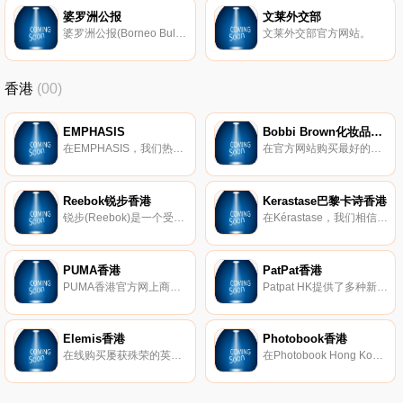
婆罗洲公报
文莱外交部
婆罗洲公报(Borneo Bulletin)，是文莱唯一的一份英文报纸，为旅居文莱的英语人员提供阅读信息。该报是国际和国内最新新闻的主要来源，并为投资者提供新加坡，吉隆坡和当地的股市情况。
文莱外交部官方网站。
香港
(00)
EMPHASIS
Bobbi Brown化妆品香港
在EMPHASIS，我们热衷于创造出通用，时尚的珠宝，让您以与任何风格互补的优雅设计来表达自己。我们的徽标以雄伟的皇冠轮廓为标志，是我们使命的骄傲象征：帮助女性表达女性魅力的许多迷人角度。
在官方网站购买最好的化妆品，Bobbi Brown化妆品和护肤品。了解Bobbi的最新造型，化妆技巧。
Reebok锐步香港
Kerastase巴黎卡诗香港
锐步(Reebok)是一个受美国启发的全球品牌，在健身方面拥有深厚的底蕴。实际上，我们的使命是成为世界上最好的健身品牌。在锐步，我们知道卓越不在于静止不动。我们拥有突破界限的悠久历史。我们是帮助健身运动的品牌，该运动永远改变了我们看氨纶和头带的方式。现在已经不是1980年代了，但是今天，我们继续勇于做每件事。我们充满好奇，挑衅，机智和出乎意料。我们是锐步。
在Kérastase，我们相信对美的解释不是单一的，而是无限的。我们会增强所有类型的美丽，文化，视野……以及所有类型的头发。在世界上，头发的日常工作完全与卫生有关，Kerastase于1964年发明了护发产品。
PUMA香港
PatPat香港
PUMA香港官方网上商店，了解最新产品资讯及造型灵感，不同风格由你重新定义，立即抢先选购。
Patpat HK提供了多种新生儿服装，儿童名牌服装，时尚家庭装以及家居饰品等。亲子的每日特惠，享大折扣和快速交货。
Elemis香港
Photobook香港
在线购买屡获殊荣的英国第一抗衰老护肤品牌 - ELEMIS的护肤和身体护理产品。
在Photobook Hong Kong，我们只在乎让您拥有一本精致的相片书。我们的手工制商品，均能让您轻松地完成所有客制步骤。从订婚与婚礼、旅游、家庭照到个人作品集或企业简介书，您都能找到属于书籍印刷质量和专业装订技术的各种尺寸款式。