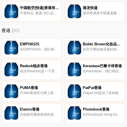
中国航空(快递)香港有限公司
港龙快递
中港快运, 速递, 转口运输, 国际货年件快递。
提供本港及中国速递服务。
香港
(00)
EMPHASIS
Bobbi Brown化妆品香港
在EMPHASIS，我们热衷于创造出通用，时尚的珠宝，让您以与任何风格互补的优雅设计来表达自己。我们的徽标以雄伟的皇冠轮廓为标志，是我们使命的骄傲象征：帮助女性表达女性魅力的许多迷人角度。
在官方网站购买最好的化妆品，Bobbi Brown化妆品和护肤品。了解Bobbi的最新造型，化妆技巧。
Reebok锐步香港
Kerastase巴黎卡诗香港
锐步(Reebok)是一个受美国启发的全球品牌，在健身方面拥有深厚的底蕴。实际上，我们的使命是成为世界上最好的健身品牌。在锐步，我们知道卓越不在于静止不动。我们拥有突破界限的悠久历史。我们是帮助健身运动的品牌，该运动永远改变了我们看氨纶和头带的方式。现在已经不是1980年代了，但是今天，我们继续勇于做每件事。我们充满好奇，挑衅，机智和出乎意料。我们是锐步。
在Kérastase，我们相信对美的解释不是单一的，而是无限的。我们会增强所有类型的美丽，文化，视野……以及所有类型的头发。在世界上，头发的日常工作完全与卫生有关，Kerastase于1964年发明了护发产品。
PUMA香港
PatPat香港
PUMA香港官方网上商店，了解最新产品资讯及造型灵感，不同风格由你重新定义，立即抢先选购。
Patpat HK提供了多种新生儿服装，儿童名牌服装，时尚家庭装以及家居饰品等。亲子的每日特惠，享大折扣和快速交货。
Elemis香港
Photobook香港
在线购买屡获殊荣的英国第一抗衰老护肤品牌 - ELEMIS的护肤和身体护理产品。
在Photobook Hong Kong，我们只在乎让您拥有一本精致的相片书。我们的手工制商品，均能让您轻松地完成所有客制步骤。从订婚与婚礼、旅游、家庭照到个人作品集或企业简介书，您都能找到属于书籍印刷质量和专业装订技术的各种尺寸款式。