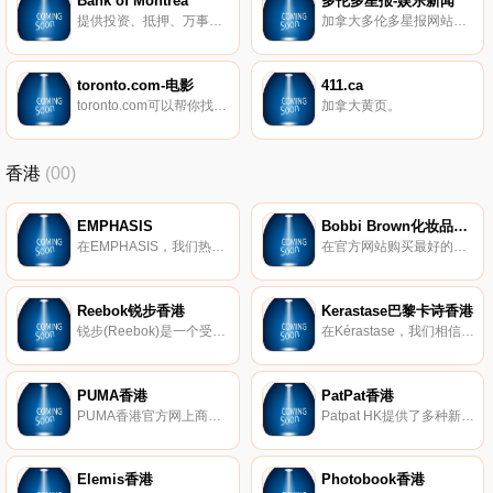
Bank of Montrea
多伦多星报-娱乐新闻
提供投资、抵押、万事达和其他网上服务以及网上银行业务。
加拿大多伦多星报网站提供的娱乐新闻，及电影、电视、音乐、艺术等。
toronto.com-电影
411.ca
toronto.com可以帮你找电影、找剧院，提供多伦多影展信息、最新影片介绍、多伦多星报影评。
加拿大黄页。
香港
(00)
EMPHASIS
Bobbi Brown化妆品香港
在EMPHASIS，我们热衷于创造出通用，时尚的珠宝，让您以与任何风格互补的优雅设计来表达自己。我们的徽标以雄伟的皇冠轮廓为标志，是我们使命的骄傲象征：帮助女性表达女性魅力的许多迷人角度。
在官方网站购买最好的化妆品，Bobbi Brown化妆品和护肤品。了解Bobbi的最新造型，化妆技巧。
Reebok锐步香港
Kerastase巴黎卡诗香港
锐步(Reebok)是一个受美国启发的全球品牌，在健身方面拥有深厚的底蕴。实际上，我们的使命是成为世界上最好的健身品牌。在锐步，我们知道卓越不在于静止不动。我们拥有突破界限的悠久历史。我们是帮助健身运动的品牌，该运动永远改变了我们看氨纶和头带的方式。现在已经不是1980年代了，但是今天，我们继续勇于做每件事。我们充满好奇，挑衅，机智和出乎意料。我们是锐步。
在Kérastase，我们相信对美的解释不是单一的，而是无限的。我们会增强所有类型的美丽，文化，视野……以及所有类型的头发。在世界上，头发的日常工作完全与卫生有关，Kerastase于1964年发明了护发产品。
PUMA香港
PatPat香港
PUMA香港官方网上商店，了解最新产品资讯及造型灵感，不同风格由你重新定义，立即抢先选购。
Patpat HK提供了多种新生儿服装，儿童名牌服装，时尚家庭装以及家居饰品等。亲子的每日特惠，享大折扣和快速交货。
Elemis香港
Photobook香港