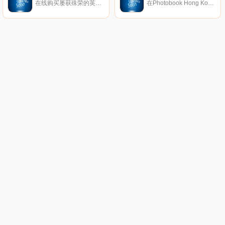
在线购买屡获殊荣的英国第一抗衰老护肤品牌 - ELEMIS的护肤和身体护理产品。
在Photobook Hong Kong，我们只在乎让您拥有一本精致的相片书。我们的手工制商品，均能让您轻松地完成所有客制步骤。从订婚与婚礼、旅游、家庭照到个人作品集或企业简介书，您都能找到属于书籍印刷质量和专业装订技术的各种尺寸款式。