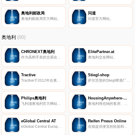
奥地利邮政局
问道
奥地利邮政局官方网站。
问道官方网站。
奥地利
(00)
CHRONEXT奥地利
ElitePartner.at
作为高档手表的交易在线平台，CHRONEXT支持制造商、经销商和客户购买、出售或交易手表。我们的产品组合包括80多个著名品牌，例如劳力士、百年灵、欧米茄和百达翡丽。
奥地利交友网站。
Tractive
Stiegl-shop
Tractive于2012年在奥地利Pasching成立，旨在为全球数百万只宠物创造更安全的环境。 Tractive利用最新技术开发宠物可穿戴设备，应用程序和在线服务； 与他们心爱的宠物一起为宠物主人和宠物爱好者提供更多的幸福，安全和内心的平静。 Tractive背后是一支敬业，充满活力和经验丰富的国际团队，该团队一直在努力寻找新的创新方式来满足和满足其客户和用户。
萨尔茨堡的Stiegl啤酒厂以其最高水平的酿造技术而闻名。自1492年成立以来，Stiegl已从一家小型区域啤酒厂发展成为奥地利领先的私人啤酒厂。
Philips奥地利
HousingAnywhere-维也纳
飞利浦奥地利官方网站，购买飞利浦产品。
奥地利维也纳的客房、工作室和公寓出租。
eGlobal Central AT
Reifen Pneus Online
eGlobal Central Europe提供折扣优惠，并免费提供最新配件、数码单反相机、镜头、手机、相机、平板电脑、音频等产品。
在线提供便宜的轮胎和最优惠的价格。在这里，您可以找到米其林的轮胎，以及汽车和四轮驱动轮胎的知名品牌，以及以优惠价格选择的踏板车和摩托车轮胎。