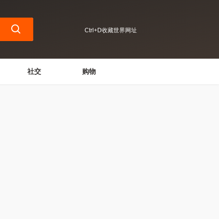
Ctrl+D收藏世界网址
社交
购物