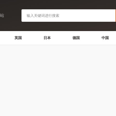
网站
英国
日本
德国
中国