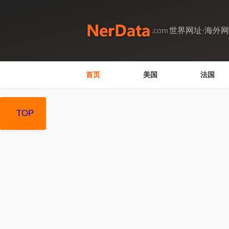
世界网址·海外
首页
美国
法国
TOP
TOP