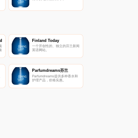
d
Finland Today
项
一个开创性的、独立的芬兰新闻
极
英语网站。
创
Parfumdreams芬兰
服
Parfumdreams提供多种香水和
护理产品，价格实惠。
索
空
计