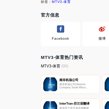
标签：
MTV3-体育
官方信息
Facebook
微博
MTV3-体育热门资讯
MTV3-体育
(00)
南非机场公司
南非机场公司(Airports
Company South Africa，
ACSA)，拥有并经营九大南非机
场，其中包括在德班，开普敦和
约翰内斯堡的三大国际机场。
InterTran-芬兰语翻译
提供芬兰语文本在线翻译。