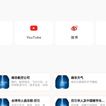
YouTube
微博
南非航空公司
南非天气
预约、航班情况，飞行计划，公
南非主要城市天气预报。
司和联系方式，海关信息，目的
地指南以及货运服务。
全球华人俱乐部-芬兰
芬兰华人及中国留学生之家
含芬兰生活、旅游、语言、签
芬中家，创建于2000年，是芬