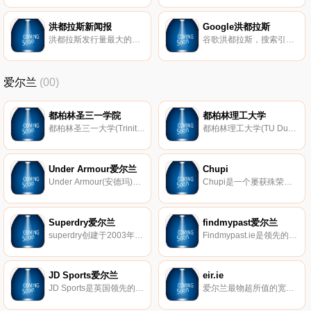
洪都拉斯新闻报
Google洪都拉斯
洪都拉斯发行量最大的独立日报。
谷歌洪都拉斯，搜索引擎，西班牙语和英语。
爱尔兰
(00)
都柏林圣三一学院
都柏林理工大学
都柏林圣三一大学(Trinity College Dublin)正式名称为：伊丽莎白女王在都柏林附近神圣不可分割的三一学院(College of the Holy and Undivided Trinity of Queen Elizabeth near Dublin)位于爱尔兰首都都柏林，是1592年英格兰及爱尔兰女王伊丽莎白一世下令为都柏林且参照牛津、剑桥大学模式而兴建的一所世界顶级研究型大学。都柏林三一学院与牛津大学奥里尔学院和剑桥大学圣约翰学院三校互相结成姐妹学院，学分互认。
都柏林理工大学(TU Dublin)是艺术、商业、科学、工程和技术融合的地方，其学生和研究人员来自爱尔兰各地以及全球各地。
Under Armour爱尔兰
Chupi
Under Armour(安德玛)爱尔兰官方网站。安德玛是美国体育运动装备品牌。由前马里兰足球明星Kevin Plank创建于1996年，总部位于巴尔地摩，是一家专业生产高端体育装备的公司。它的每一款运动紧身衣都有其独特的科技含量，受到了来自全球各地体育爱好者的喜爱。
Chupi是一个屡获殊荣的奢侈珠宝品牌，灵感来自爱尔兰的美丽和魔力，由Chupi Sweetman创立。我们珍贵的珠宝受到全球67个国家的粉丝们的喜爱。我们制造的现代传家宝可以用一辈子。
Superdry爱尔兰
findmypast爱尔兰
superdry创建于2003年。superdry是纯英国制造，加入日本街头风格及日文，常常让人误以为是日本品牌，以成为一个致力于高质量方向产品品牌。到目前为止，superdry已经在全球超过20个国家销售。
Findmypast.ie是领先的家族史和家谱网站。拥有不断增长的20亿条记录，对于那些希望在线研究其家族史的人来说，我们是一个宝贵的目的地。
JD Sports爱尔兰
eir.ie
JD Sports是英国领先的运动鞋和运动服饰零售商，有许多adidas Originals和Nike的限量版和独家设计。
爱尔兰最物超所值的宽带、电视和移动套装。