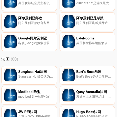
美国联邦航空局主要负责民用航空的发展、安全和规管，以及监督空中交通控制系统的发展和商业太空旅行。
Airliners.net是规模最大、访问量最大的航空网站，我们的用户群体，包括航空公司的机组人员，航空公司管理，飞机迷，航空旅客，航空摄影师，飞机爱好者和狂热的航空公司迷，内容有在线图片库，论坛，航空用品，飞机数据和航空行业新闻。
阿尔及利亚邮政
阿尔及利亚足球报
阿尔及利亚邮政官方网站。
阿尔及利亚足球报网站，为您及时提供阿尔及利亚及国际所有的足球比赛详细赛程、积分和采访报道。
Google阿尔及利亚
LateRooms
谷歌(Google)搜索引擎阿尔及利亚站点。
英国和世界各地的酒店预订，廉价旅馆，折扣酒店。
法国
(00)
Sunglass Hut法国
Burt's Bees法国
Sunglass Hut被公认为是专业太阳镜零售领域的领导者，在全球近2000个Sunglass Hut商店设有办事处。Sunglass Hut商店分布在各种交通繁忙的购物和旅游目的地，为消费者提供最新品牌产品以及出色的客户服务。Sunglass Hut商店遍布美国、加拿大、加勒比海地区、欧洲、澳大利亚、新西兰、香港、新加坡、中东和南非。
Burt's Bees提供天然护肤产品，包括真正的天然护肤产品、护唇产品、婴儿产品等等。
Modibodi欧盟
Quay Australia法国
modibodi是一款现代的、保护性、防漏的服装、内衣和泳衣，适合经期和尿失禁！
澳洲本土太阳镜品牌，受到世界各地名人的喜爱。Quay Australia，作为一个选材优良、设计精巧的设计师品牌，拥有超级高的性价比。众多明星、YOUTUBE达人都成为了它的粉丝。价格只是其他品牌的几分之一哦！由于品牌最初是针对澳洲本土市场设计，由于澳洲紫外线极强，会对眼睛造成伤害，在镜片材料的选择上，选择了100%防UV材质。同时在此也提醒大家，切勿贪便宜选择太阳镜，佩戴会伤害眼睛哦！
JW PEI法国
Hugo Boss法国
在官方的JW PEI电子商店中发现我们为女士提供的廉价时尚手袋系列，法国免费送货(75欧元起)。
HUGO BOSS集团起源于德国，是世界范围高端奢侈品市场的领导者之一，主要致力于设计及销售全系列高档男女服饰精品。HUGO BOSS一直崇尚的经营哲学为：为成功人士塑造专业形象。品牌提供丰富的产品线，其中涵盖摩登经典的商务装，优雅晚礼装，休闲运动装以及鞋履和皮具等配饰，此外还拥有品牌特许经营品类，包括香水，眼镜，腕 表，童装，摩托车头盔，手机及配件和家用纺织品。