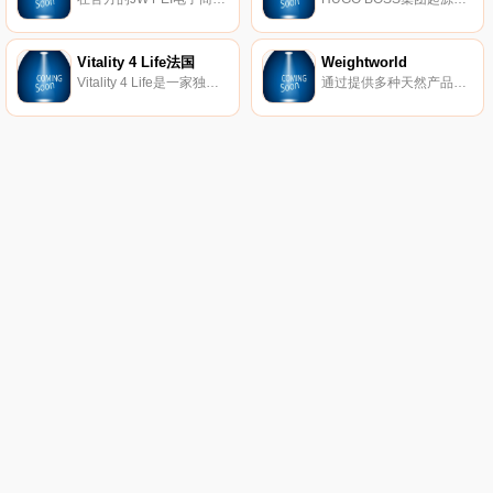
Vitality 4 Life法国
Weightworld
Vitality 4 Life是一家独特的国际商店，出售与健康和福祉相关的所有物品。我们精心选择我们的产品线，以使所有人都能负担得起厨房用具。凭借30多年的行业经验，我们的目标是带头为客户提供最新的医疗保健技术。从厨房用具到健身器材，我们提供最佳的健康生活产品选择。
通过提供多种天然产品，WeightWorld支持您的减肥过程！