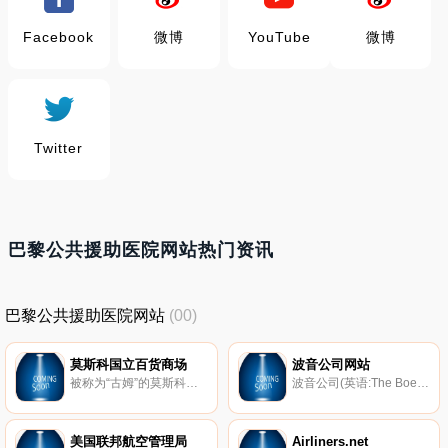
Facebook
微博
YouTube
微博
Twitter
巴黎公共援助医院网站热门资讯
巴黎公共援助医院网站
(00)
莫斯科国立百货商场
波音公司网站
被称为“古姆”的莫斯科国立百货商场位于红场东侧，正对着克里姆林宫。建于1893年的“古姆”，今天已成为世界知名的十家百货商店之一。与其说它是商店，不如说它更像宫殿，极具欧洲古典风格的米黄色建筑和旁边色彩瑰丽的教堂和谐地组成红场上一道亮丽的风景。“古姆”分为三层，由一千多间专卖店组成，既有俄罗斯特色的瓷器、工艺品、服装、百货等精品，又荟萃了琳琅满目的进口商品。
波音公司(英语:The Boeing Company)是美国一家开发及生产飞机的公司，总部设于伊利诺伊州芝加哥，在航空业上拥有颇高的占有率，波音公司是全球航空航天业的领袖公司，也是世界上最大的民用和军用飞机制造商。
美国联邦航空管理局
Airliners.net