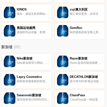
IONOS
zuji澳大利亚
域名，虚拟主机和网站解决方案。
预订酒店客房，从经济型酒店到豪华酒店，获得最优惠的价格在网上。
美国运动服网
GemRoc
美国时尚运动服，鞋类及配件购物网站，超过100多款女性运动服品牌，包括女子瑜伽，跑步，锻炼和舞蹈健身品牌。
制作精美的珠宝网上商店，戒指，耳环，项链，手镯。
新加坡
(00)
Nike新加坡
Razer新加坡
Nike新加坡官方网站。NIKE公司总部位于美国俄勒冈州波特兰市。公司生产的体育用品包罗万象，例如服装，鞋类，运动器材等。NIKE是全球著名的体育运动品牌，英文原意指希腊胜利女神，中文译为耐克。
Razer是高性能游戏硬件、软件和系统的全球领导者。
Laycy Cosmetics
DECATHLON新加坡
获取新加坡最新的彩妆品牌。
迪卡侬为60多项运动提供价格合理的运动服、鞋子和装备。
Swarovski新加坡
ClassPass
施华洛世奇(SWAROVSKI)1895年诞生于奥地利，以全球先进的精确切割技术和璀璨夺目的仿水晶产品闻名于世。施华洛世奇官网商城，精心甄选迷人的水晶首饰、时尚配饰、家居装饰、手表和摆件，及包含浓浓情意的礼品。
ClassPass是一种按需健身订阅服务，允许用户访问位于不同位置的多个工作室。它是基于订阅的，人们每个月都要支付一定数量的费用来换取学分，ClassPass货币可用于访问具有动态学分定价的课程。