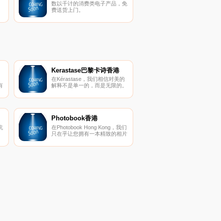
数以千计的消费类电子产品，免
费送货上门。
Kerastase巴黎卡诗香港
在Kérastase，我们相信对美的
有
解释不是单一的，而是无限的。
使
我们会增强所有类型的美丽，文
化，视野……以及所有类型的头
在
发。在世界上，头发的日常工作
限
完全与卫生有关，Kerastase于
运
1964年发明了护发产品。
Photobook香港
我
抗
在Photobook Hong Kong，我们
已
只在乎让您拥有一本精致的相片
书。我们的手工制商品，均能让
我
您轻松地完成所有客制步骤。从
乎
订婚与婚礼、旅游、家庭照到个
人作品集或企业简介书，您都能
找到属于书籍印刷质量和专业装
订技术的各种尺寸款式。