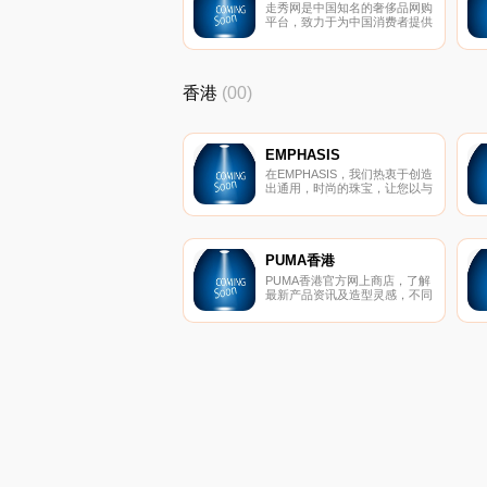
走秀网是中国知名的奢侈品网购
平台，致力于为中国消费者提供
海外时尚品牌正品，将全球美好
生活带给中国。商品品类涵盖包
袋、手表、服装、鞋类、配饰、
化妆品等，拥有超过5000个品
香港
(00)
牌50万种商品。
EMPHASIS
在EMPHASIS，我们热衷于创造
出通用，时尚的珠宝，让您以与
任何风格互补的优雅设计来表达
自己。我们的徽标以雄伟的皇冠
轮廓为标志，是我们使命的骄傲
象征：帮助女性表达女性魅力的
许多迷人角度。
PUMA香港
PUMA香港官方网上商店，了解
最新产品资讯及造型灵感，不同
风格由你重新定义，立即抢先选
购。