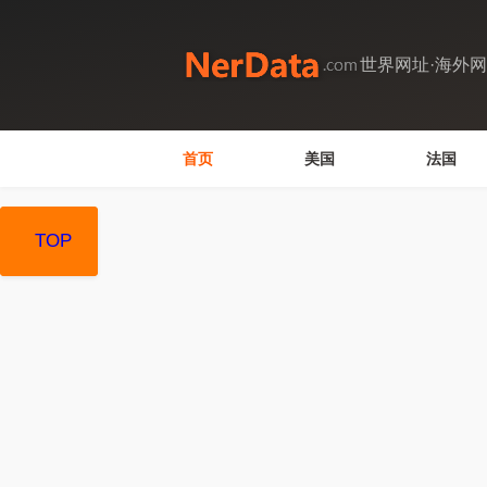
世界网址·海外
首页
美国
法国
TOP
TOP