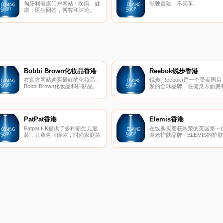
匈牙利健康门户网站 - 疾病，健
驾驶冒险，不买车。
康，医生回答，博客和评论。
Bobbi Brown化妆品香港
Reebok锐步香港
在官方网站购买最好的化妆品，
锐步(Reebok)是一个受美国启
Bobbi Brown化妆品和护肤品。
发的全球品牌，在健身方面拥
了解Bobbi的最新造型，化妆技
深厚的底蕴。实际上，我们的
巧。
命是成为世界上最好的健身品
牌。在锐步，我们知道卓越不
于静止不动。我们拥有突破界
的悠久历史。我们是帮助健身
PatPat香港
Elemis香港
动的品牌，该运动永远改变了
Patpat HK提供了多种新生儿服
在线购买屡获殊荣的英国第一
们看氨纶和头带的方式。现在
装，儿童名牌服装，时尚家庭装
衰老护肤品牌 - ELEMIS的护肤
经不是1980年代了，但是今
以及家居饰品等。亲子的每日特
和身体护理产品。
天，我们继续勇于做每件事。
惠，享大折扣和快速交货。
们充满好奇，挑衅，机智和出
意料。我们是锐步。