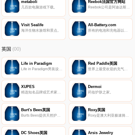
metaboli
Reebok法国官方网站
几百款电脑游戏下载。
Reebok公司是阿迪达斯旗下运动品牌，总部位于马赛诸塞州坎顿市，在全球范围内以Reebok、Rockport、CCM、JOFA、KOHO和Greg Norman等品牌设计、销售和分销运动鞋、健身鞋、休闲鞋、运动服装和设备。
Visit Sealife
All-Battery.com
海洋生物水族馆和景点。
所有的电池和充电器以最好的价格！
英国
(00)
Life in Paradigm
Red Paddle英国
Life in Paradigm男装设计，让男人在日常生活中感到坚强和无畏。每条生产线都是根据样式、质量和个人情况量身定制的。
世界上最受欢迎的充气式站立式冲浪板(SUP)。
XUPES
Dermoi
精选知名品牌或艺术家的二手和难寻手表、手袋、珠宝和艺术品。
药妆护肤之家。
Burt's Bees英国
Roxy英国
Burts Bees提供天然护肤产品，包括真正的天然护肤产品、护唇产品、婴儿产品等等。
Roxy是澳大利亚极速骑板(Quiksilver)公司旗下热点的品牌，Roxy休闲运动的设计理念受到众多年轻时尚达人的青睐。Roxy主要体现极限运动，自由、挑战的精神，该品牌的男女装、泳装、配饰等都集时尚与运动于一身。
DC Shoes英国
Arsis Jewelry