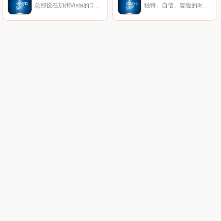
总部设在加州Vista的DC鞋业公司是引领滑板鞋业的一大品牌，DC的产品已经涵盖了专业滑板鞋、服装、滑雪产品等系列产品。而新推出的DC女装款式将包括鞋子、衣服、滑雪外套和滑雪靴等。随着越来越多的运动品牌推出女装系列，专业女式运动产品市场已经成为炙手可热的产品平台，相信会有更多更好的优秀女性主题专业产品出现在滑板市场中。
独特、自信、冒险的时尚珠宝。