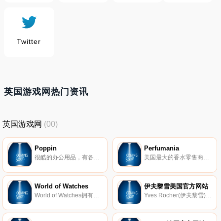
Twitter
英国游戏网热门资讯
英国游戏网
(00)
Poppin
Perfumania
很酷的办公用品，有各种各样的款式和颜色，说谁办公用品必须是平淡？
美国最大的香水零售商，专业销售男女、儿童的正品名牌香水，沐浴用品，化妆品，护肤品，相关礼品及配件。在美国和波多黎各它经营着超过370家折扣零售店，以满足当今具有超强时尚意识的，以价值为导向的消费者需求。
World of Watches
伊夫黎雪美国官方网站
World of Watches拥有超过1500款精品手表，并且这些知名手表的折扣高达60%。它销售的手表中包含了众多知名品牌如：TAG Heuer、Omega、Swiss Army、TechnoMarine、Seiko、 Movado等。
Yves Rocher(伊夫黎雪)于1956年成立于法国，是法国著名的化妆品品牌，被称为法国第一护肤品牌。其产品成份均来自植物精华，自然舒适，其香水香味清新淡雅，适合亚洲女性，伊夫黎雪深受法国爱美年轻人的喜爱。