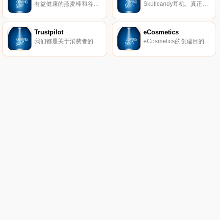
有益健康的燕麦棒和谷物。
Skullcandy耳机、真正的无线耳塞、扬声器等。
Trustpilot
eCosmetics
我们都是关于消费者的评论。从像您这样的购物者那里获得真实的内幕故事。立即在Trustpilot上阅读、撰写和分享评论。
eCosmetics的创建目的是为您节省多达50％的皮肤护理、护发和您喜爱的化妆品费用，而无需离开家中。我们以最受欢迎的品牌和一流的客户服务为特色，将产品和节省的资金直接提供给您。