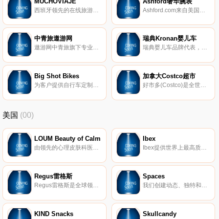
MUCHOVIAJE
Ashford奢华腕表
西班牙领先的在线旅游预订服务商，提供低价酒店，机票预订，度假预订，景点门票，游轮等。
Ashford.com来自美国纽约，是世界知名的名表珠宝网站，售卖70多个品牌、超过4000件货品。自1997年成立以来，Ashford已经服务了超过100万名来自全球120多个国家的满意客户。由于采取大批量采购库存的买手制形式，Ashford往往能为客户寻找性价比最高的产品，且价格远低于零售价。
中青旅遨游网
瑞典Kronan婴儿车
遨游网中青旅旗下专业度假旅游网站,提供出境游、国内游、海岛游、邮轮旅游、签证办理、旅游团购、机票预订、查询、下订单送保险,全程优质服务
瑞典婴儿车品牌代表，安全和时尚的设计。
Big Shot Bikes
加拿大Costco超市
为客户提供自行车定制服务，生产超酷颜色单一速度的自行车。
好市多(Costco)是全世界销售量最大的连锁会员制的仓储批发卖场，成立以来即致力于以可能的最低价格提供给会员高品质的品牌商品。
美国
(00)
LOUM Beauty of Calm
Ibex
由领先的心理皮肤科医生开发，我们的清洁、无残酷和素食主义者的护肤产品在临床上已证明可以消除压力对皮肤的影响。 因为没有什么比平静更美。
Ibex提供世界上最高质量的美利奴羊毛服装。我们的外套以其顶级的质量和性能在男女之间非常受欢迎。
Regus雷格斯
Spaces
Regus雷格斯是全球领先的工作区提供商。我们建立了无与伦比的办公、协作和会议空间网络，供公司在全球每个城市使用。它是支持每个商机的基础架构。
我们创建动态、独特和创业的空间，以帮助您在我们的团队了解所有后台物流和服务的同时进行思考，创建和协作。在Spaces，我们确保我们的社区可以专注于推动业务发展。
KIND Snacks
Skullcandy