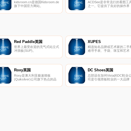
kidsroom.cn是德国Kidsroom.de
ACDSee是非常流行的看图工
聚“国际名品、潮流品牌、美容
旗下中国官方网站。
之一。它提供了良好的操作界
健康、时尚生活家居”的购物商
kidsroom.cn网上商店有超过
面，简单人性化的操作方式，
城!
20,000种儿童和婴儿产品，是德
质的快速图形解码方式，支持
国最大的婴儿用品网上商店之
富的图形格式，强大的图形文
一。我们在婴儿用品领域拥有超
管理功能等等。
过16年的经验，可以为您的宝贝
提供6岁前所需的必备用品，如
儿童汽车安全座椅、婴儿提篮、
儿童推车、楼梯护栏已及其他儿
童安全保护商品。
Red Paddle英国
XUPES
世界上最受欢迎的充气式站立式
精选知名品牌或艺术家的二手
冲浪板(SUP)。
难寻手表、手袋、珠宝和艺术
品。
Roxy英国
DC Shoes英国
Roxy是澳大利亚极速骑板
总部设在加州Vista的DC鞋业
(Quiksilver)公司旗下热点的品
司是引领滑板鞋业的一大品牌
牌，Roxy休闲运动的设计理念
DC的产品已经涵盖了专业滑板
受到众多年轻时尚达人的青睐。
鞋、服装、滑雪产品等系列产
Roxy主要体现极限运动，自
品。而新推出的DC女装款式将
由、挑战的精神，该品牌的男女
包括鞋子、衣服、滑雪外套和
装、泳装、配饰等都集时尚与运
雪靴等。随着越来越多的运动
动于一身。
牌推出女装系列，专业女式运
产品市场已经成为炙手可热的
品平台，相信会有更多更好的
秀女性主题专业产品出现在滑
市场中。