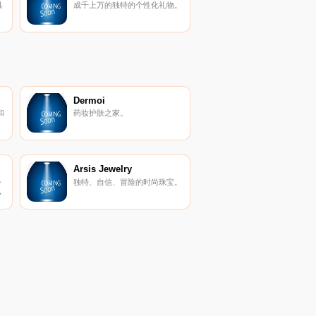
具
成千上万的独特的个性化礼物。
优
丰
件
Dermoi
和
药妆护肤之家。
Arsis Jewelry
公
独特、自信、冒险的时尚珠宝。
，
滑
品
动
产
优
板