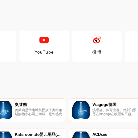
YouTube
微博
奥莱购
Viagogo德国
奥莱购是华南城集团旗下奥特莱
演唱会、体育比赛、戏剧门票
斯购物中心网上商城，是华盛商
尽在viagogo在线票务平台。
业巨资打造国内最具规模
100%安全有保障地购买和出
的“B2C+O2O”的综合性品牌购
门票。
物平台,涵盖男装、女装、运动
休闲、美妆生活、箱包鞋靴、名
品汇和限时特卖；买手制，价格
Kidsroom.de婴儿用品(中文)
ACDsee
最低，工厂定制，是一个汇