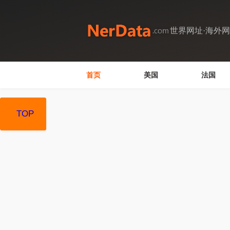
世界网址·海外
首页
美国
法国
TOP
TOP