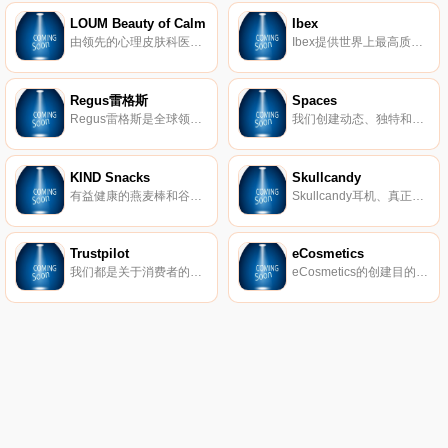
LOUM Beauty of Calm
Ibex
由领先的心理皮肤科医生开发，我们的清洁、无残酷和素食主义者的护肤产品在临床上已证明可以消除压力对皮肤的影响。 因为没有什么比平静更美。
Ibex提供世界上最高质量的美利奴羊毛服装。我们的外套以其顶级的质量和性能在男女之间非常受欢迎。
Regus雷格斯
Spaces
Regus雷格斯是全球领先的工作区提供商。我们建立了无与伦比的办公、协作和会议空间网络，供公司在全球每个城市使用。它是支持每个商机的基础架构。
我们创建动态、独特和创业的空间，以帮助您在我们的团队了解所有后台物流和服务的同时进行思考，创建和协作。在Spaces，我们确保我们的社区可以专注于推动业务发展。
KIND Snacks
Skullcandy
有益健康的燕麦棒和谷物。
Skullcandy耳机、真正的无线耳塞、扬声器等。
Trustpilot
eCosmetics
我们都是关于消费者的评论。从像您这样的购物者那里获得真实的内幕故事。立即在Trustpilot上阅读、撰写和分享评论。
eCosmetics的创建目的是为您节省多达50％的皮肤护理、护发和您喜爱的化妆品费用，而无需离开家中。我们以最受欢迎的品牌和一流的客户服务为特色，将产品和节省的资金直接提供给您。