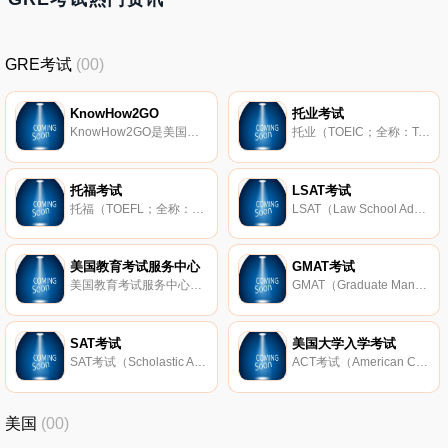
GRE考试
(00)
KnowHow2GO
托业考试
KnowHow2GO是美国一个专门鼓励8年级到10年级的学生通过简单方式准备大学入学的网站，是由美国教育委员会、陆明娜教育基金会和美国广告业理事会于2007年联合创建的，主要涉及以下四个方面：①让机构了解自己上大学的想法，
托业（TOEIC；全称：Test of English for International Communication；国际交流英语考试）是由 美国教育考试服务中心（ETS） 专门针对在国际工作环境中使用英语交流的母语非英语的人员而指定的英语能力测评，运用于商业环境，因而被称
托福考试
LSAT考试
托福（TOEFL；全称：The Test of English as a Foreign Language；检定非英语为母语者的英语能力考试）是全球著名大学及研究院入学和奖学金申请的重要标准，分为pbt（纸考；120分）、cbt（机考；300分）和ibt（网考；120分）三种，考试的
LSAT（Law School Admission Test；中文称：法学院入学考试）是美国法学院申请入学和奖学金的重要参考条件之一，由法学院入学委员会（Law School Admission Council；简称：Law Services）主办。LSAT、 GMAT 和 GRE 三者的不同之处在于，适用学科
美国教育考试服务中心
GMAT考试
美国教育考试服务中心（Educational Testing Service；简称：ETS）是教育研究领域的领导者，也是著名的非盈利教育考试评估机构，于1947年成立，主要在全球范围内开展、管理考试，并提供教育服务。ETS主办的知名考试包括托福（T
GMAT（Graduate Management Admission Test；中文译：经企管理研究生入学考试、研究生管理科学入学考试），是美国、澳洲、英国等地高校的商业、经济和管理等专业的研究生入学重要依据，考试科目为分析写作、数学和语文等，由美国
SAT考试
美国大学入学考试
SAT考试（Scholastic Assessment Test；中文译：学术能力评估测试）与 ACT考试 一起称为美国高考，是世界各国高中生申请美国名校学习及奖学金的重要参考依据，由美国大学委员会（College Board）主办，总分2400分，分为阅读、写作、数
ACT考试（American College Testing；中文译：美国大学入学考试）是美国大学本科的入学条件之一，奖学金发放的重要依据之一，与SAT考试一起称为美国高考，由ACT公司主办。考试分四个部分：文章改错（English），数学（Math），阅读
美国
(00)