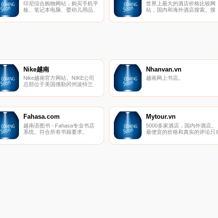
印尼综合购物网站，购买手机平
世界上最大的酒店价格比较网
板、笔记本电脑、婴幼儿用品、
站，国内和海外酒店搜索。搜
家用电器、美容健康、食品杂
索、比较由Jalan net、Rakute
货、游戏音乐、体育户外等。
Travel、JTB、Expedia等超过
200多家国内外旅游网站提供
超过140万家酒店和旅馆信息
评论。
Nike越南
Nhanvan.vn
Nike越南官方网站。NIKE公司
越南网上书店。
总部位于美国俄勒冈州波特兰
市。公司生产的体育用品包罗万
象，例如服装，鞋类，运动器材
等。NIKE是全球著名的体育运
动品牌，英文原意指希腊胜利女
神，中文译为耐克。
Fahasa.com
Mytour.vn
越南语图书 - Fahasa专业书店
5000多家酒店，国内外酒店。
系统。符合所有书籍要求。
最便宜的价格和真实的评论只
Mytour.vn。折扣高达70％。如
果不满意，请退款。