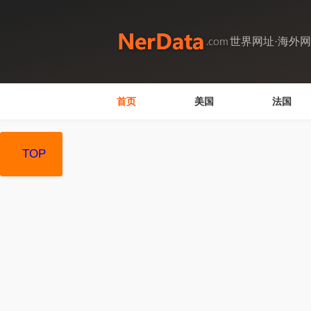
世界网址·海外
首页
美国
法国
TOP
TOP