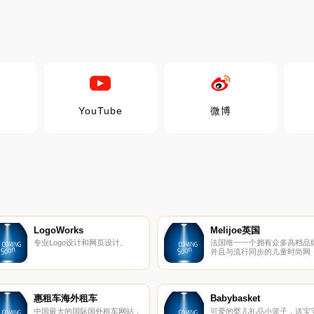
YouTube
微博
LogoWorks
Melijoe英国
专业Logo设计和网页设计。
法国唯一一个拥有众多高档品
并且与流行同步的儿童时尚网
站。Melijoe对儿童时尚独特的
解使成为儿童时尚网站的先驱
0-16岁的孩子们都可以在Melijo
找到属于他们自己的商品。年
的时尚爸妈们现在可以带着宝
惠租车海外租车
Babybasket
们来Meilijoe体验来自法兰西的
中国最大的国际国外租车网站，
可爱的婴儿礼品小篮子，送宝