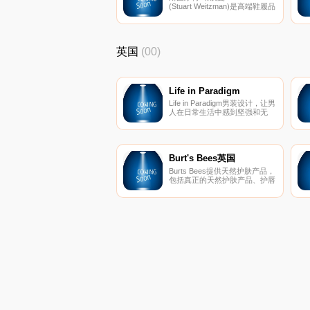
(Stuart Weitzman)是高端鞋履品
牌，是第一夫人钟爱的品牌，也
是明星红毯秀上常见的鞋。设计
师斯图尔特·韦茨曼1942年出
生，是斯图尔特·韦茨曼鞋履公
英国
(00)
司的创始人和设计师。斯图尔特
·韦茨曼品牌鞋履，最著名的是
使用独特的材质 (如:软木、树
脂、壁纸、24K金、钻石等)以及
对细节的关注，使设计师和他的
Life in Paradigm
鞋履扬名全球。
Life in Paradigm男装设计，让男
人在日常生活中感到坚强和无
畏。每条生产线都是根据样式、
质量和个人情况量身定制的。
Burt's Bees英国
Burts Bees提供天然护肤产品，
包括真正的天然护肤产品、护唇
产品、婴儿产品等等。