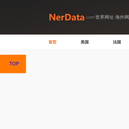
世界网址·海外
首页
美国
法国
TOP
TOP