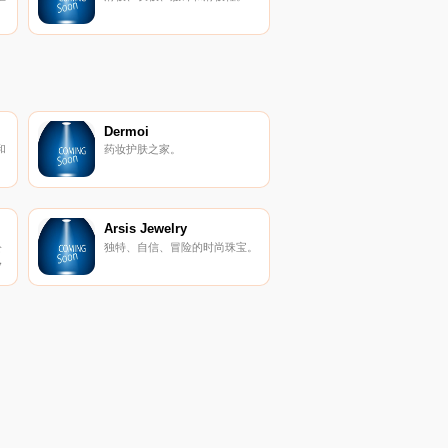
跟
儿童时尚世界，并在这里找到跟
服
您自身的成人品牌同款的儿童服
饰。
Dermoi
和
药妆护肤之家。
Arsis Jewelry
公
独特、自信、冒险的时尚珠宝。
，
滑
品
动
产
优
板