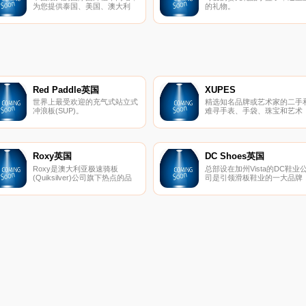
儿童时尚世界，并在这里找到
为您提供泰国、美国、澳大利
的礼物。
您自身的成人品牌同款的儿童
亚、德国、意大利、法国、西班
饰。
牙等北美、欧洲国家的国际租车
和租车自驾服务。
Red Paddle英国
XUPES
世界上最受欢迎的充气式站立式
精选知名品牌或艺术家的二手
冲浪板(SUP)。
难寻手表、手袋、珠宝和艺术
品。
Roxy英国
DC Shoes英国
Roxy是澳大利亚极速骑板
总部设在加州Vista的DC鞋业
(Quiksilver)公司旗下热点的品
司是引领滑板鞋业的一大品牌
牌，Roxy休闲运动的设计理念
DC的产品已经涵盖了专业滑板
受到众多年轻时尚达人的青睐。
鞋、服装、滑雪产品等系列产
Roxy主要体现极限运动，自
品。而新推出的DC女装款式将
由、挑战的精神，该品牌的男女
包括鞋子、衣服、滑雪外套和
装、泳装、配饰等都集时尚与运
雪靴等。随着越来越多的运动
动于一身。
牌推出女装系列，专业女式运
产品市场已经成为炙手可热的
品平台，相信会有更多更好的
秀女性主题专业产品出现在滑
市场中。