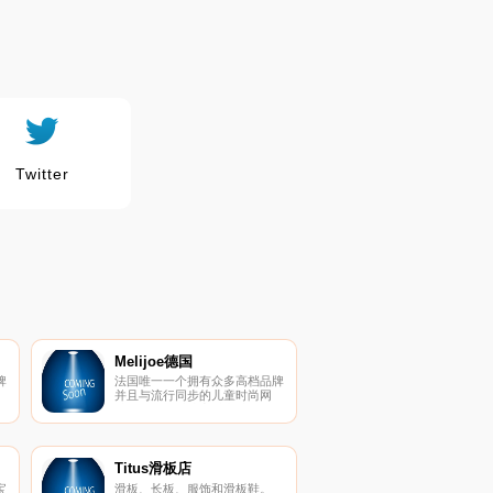
Twitter
Melijoe德国
牌
法国唯一一个拥有众多高档品牌
并且与流行同步的儿童时尚网
见
站。Melijoe对儿童时尚独特的见
，
解使成为儿童时尚网站的先驱，
e
0-16岁的孩子们都可以在Melijoe
轻
找到属于他们自己的商品。年轻
贝
的时尚爸妈们现在可以带着宝贝
Titus滑板店
们来Meilijoe体验来自法兰西的
宝
滑板、长板、服饰和滑板鞋。