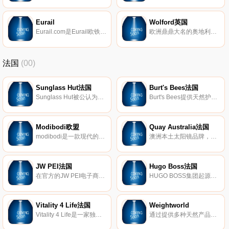
Eurail
Wolford英国
Eurail.com是Eurail欧铁通票的官方在线销售网站，总部设于荷兰。我们在美国、爱尔兰和新加坡设有执行中心。自2006年公司成立以来，我们已帮助全球各地的客户获得了难忘的Eurail欧铁列车旅行体验。
欧洲鼎鼎大名的奥地利顶级内衣品牌。它家在时尚界中最让人崇拜的拳头产品就是它家的丝袜，WOLFORD的丝袜可能是世界上最好的丝袜。它家出产的AURA 5丝袜，是世界上最薄的丝袜，袜子纤维的纤度单位竟然达到匪夷所思的5DEN。象Nicole Kidman,以及王菲等是它家最忠实的用户。
法国
(00)
Sunglass Hut法国
Burt's Bees法国
Sunglass Hut被公认为是专业太阳镜零售领域的领导者，在全球近2000个Sunglass Hut商店设有办事处。Sunglass Hut商店分布在各种交通繁忙的购物和旅游目的地，为消费者提供最新品牌产品以及出色的客户服务。Sunglass Hut商店遍布美国、加拿大、加勒比海地区、欧洲、澳大利亚、新西兰、香港、新加坡、中东和南非。
Burt's Bees提供天然护肤产品，包括真正的天然护肤产品、护唇产品、婴儿产品等等。
Modibodi欧盟
Quay Australia法国
modibodi是一款现代的、保护性、防漏的服装、内衣和泳衣，适合经期和尿失禁！
澳洲本土太阳镜品牌，受到世界各地名人的喜爱。Quay Australia，作为一个选材优良、设计精巧的设计师品牌，拥有超级高的性价比。众多明星、YOUTUBE达人都成为了它的粉丝。价格只是其他品牌的几分之一哦！由于品牌最初是针对澳洲本土市场设计，由于澳洲紫外线极强，会对眼睛造成伤害，在镜片材料的选择上，选择了100%防UV材质。同时在此也提醒大家，切勿贪便宜选择太阳镜，佩戴会伤害眼睛哦！
JW PEI法国
Hugo Boss法国
在官方的JW PEI电子商店中发现我们为女士提供的廉价时尚手袋系列，法国免费送货(75欧元起)。
HUGO BOSS集团起源于德国，是世界范围高端奢侈品市场的领导者之一，主要致力于设计及销售全系列高档男女服饰精品。HUGO BOSS一直崇尚的经营哲学为：为成功人士塑造专业形象。品牌提供丰富的产品线，其中涵盖摩登经典的商务装，优雅晚礼装，休闲运动装以及鞋履和皮具等配饰，此外还拥有品牌特许经营品类，包括香水，眼镜，腕 表，童装，摩托车头盔，手机及配件和家用纺织品。
Vitality 4 Life法国
Weightworld
Vitality 4 Life是一家独特的国际商店，出售与健康和福祉相关的所有物品。我们精心选择我们的产品线，以使所有人都能负担得起厨房用具。凭借30多年的行业经验，我们的目标是带头为客户提供最新的医疗保健技术。从厨房用具到健身器材，我们提供最佳的健康生活产品选择。
通过提供多种天然产品，WeightWorld支持您的减肥过程！