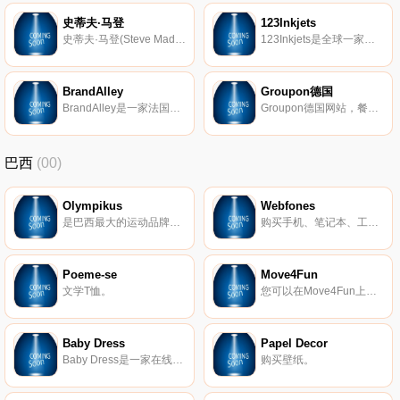
史蒂夫·马登
123Inkjets
史蒂夫·马登(Steve Madden)于1990年创立，总部设在美国纽约长岛，是一家专门设计并销售各种女用、男用及儿童流行鞋类的公司。被称为21世纪鞋类巨匠。如今，它生产的产品从鞋类已扩展到服装首饰配件等诸多方面，比如：首饰、袜子、皮带、手表等。它已成为“生活品牌的领军人”。
123Inkjets是全球一家知名的以提供各类折扣喷墨式打印机及激光类打印机墨盒为主的零售店。它的产品质量上乘、价格低廉，是您选择打印机墨盒的最佳去处。123Inkjets提供100%客户满意政策，为消费者购买产品消除了后顾之忧。它销售的产品主要包括：打印机墨盒、墨水、打印机硒鼓等。
BrandAlley
Groupon德国
BrandAlley是一家法国的公司，创立于2005年，总部位于巴黎，股东包括有BNPParibas和APlusFinance等，出售的商品包括服装，鞋子，服饰，皮制品，家具和珠宝等。
Groupon德国网站，餐厅、健身、旅游、购物、美容及更多折扣优惠。
巴西
(00)
Olympikus
Webfones
是巴西最大的运动品牌，与巴西运动有着悠久的关系。它一直在全国范围内相信、投资和赞助运动员，并且一直在开发新技术。
购买手机、笔记本、工具、电子产品、小家电、智能家居、二手智能手机等。
Poeme-se
Move4Fun
文学T恤。
您可以在Move4Fun上找到最有趣的中性T恤和婴儿装。
Baby Dress
Papel Decor
Baby Dress是一家在线商店，专门满足巴西母亲和婴儿的所有需求。从出生到婴儿的第一步，我们都希望在场。
购买壁纸。