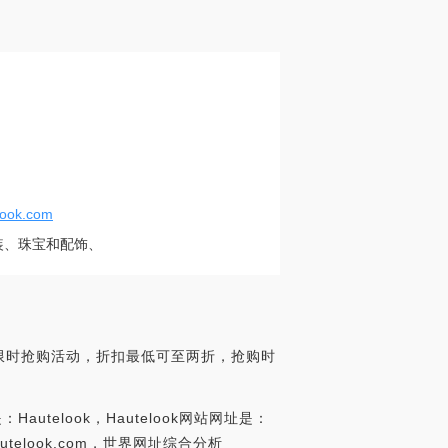
ook.com
服装、珠宝和配饰、
。
品等限时抢购活动，折扣最低可至两折，抢购时
utelook，Hautelook网站网址是：
www.hautelook.com，世界网址综合分析