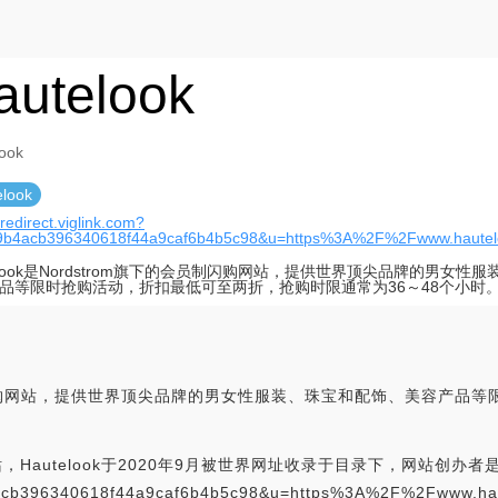
autelook
ook
elook
/redirect.viglink.com?
9b4acb396340618f44a9caf6b4b5c98&u=https%3A%2F%2Fwww.hautel
telook是Nordstrom旗下的会员制闪购网站，提供世界顶尖品牌的男女性
品等限时抢购活动，折扣最低可至两折，抢购时限通常为36～48个小时
下的会员制闪购网站，提供世界顶尖品牌的男女性服装、珠宝和配饰、美容产
，Hautelook于2020年9月被世界网址收录于目录下，网站创办者是：Ha
y=69b4acb396340618f44a9caf6b4b5c98&u=https%3A%2F%2F