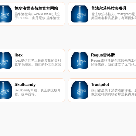
施华洛世奇荷兰官方网站
普法尔茨格拉夫餐具
施华洛世奇(SWAROVSKI)成立
普法尔茨格拉夫(Pfaltzgraff)是
于1895年，由丹尼尔·施华洛世
美国著名餐具品牌，有两百多
奇于奥地利始创，是世界上首屈
历史。
一指的水晶制造商，每年为时
装、首饰及水晶灯等工业提供大
量优质的切割水晶石。
Ibex
Regus雷格斯
Ibex提供世界上最高质量的美利
Regus雷格斯是全球领先的工
奴羊毛服装。我们的外套以其顶
区提供商。我们建立了无与伦
级的质量和性能在男女之间非常
的办公、协作和会议空间网络
受欢迎。
供公司在全球每个城市使用。
是支持每个商机的基础架构。
Skullcandy
Trustpilot
Skullcandy耳机、真正的无线耳
我们都是关于消费者的评论。
塞、扬声器等。
像您这样的购物者那里获得真
的内幕故事。立即在Trustpilot
阅读、撰写和分享评论。