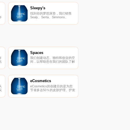
献上最好的产品视为光荣的任
务。
Sleepy's
找到你的梦想床垫，我们销售
年
Sealy、Serta、Simmons、
Stearns and Foster、Tempur-
Pedic等知名品牌。
Spaces
作
我们创建动态、独特和创业的空
比
间，以帮助您在我们的团队了解
，
所有后台物流和服务的同时进行
它
思考，创建和协作。在
Spaces，我们确保我们的社区
可以专注于推动业务发展。
eCosmetics
从
eCosmetics的创建目的是为您
实
节省多达50％的皮肤护理、护发
上
和您喜爱的化妆品费用，而无需
离开家中。我们以最受欢迎的品
牌和一流的客户服务为特色，将
产品和节省的资金直接提供给
您。