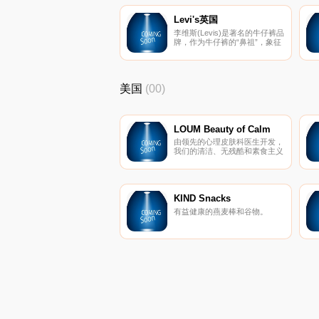
英尺销售额计算，英国玛莎百货
在伦敦的商店比世界上任何一家
Levi's英国
零售商店获得的利润都要多。英
李维斯(Levis)是著名的牛仔裤品
国玛莎百货出口货品数量也在英
牌，作为牛仔裤的“鼻祖”，象征
国零售商中居首。
着美国野性、刚毅、叛逆与美国
开拓者的精神。它历经一个半世
纪的风雨，从美国流行到全世
界，并成为全球各地男女老少都
美国
(00)
能接受的时装。靛蓝牛仔斜纹
布、腰后侧的皮章、裤后袋上的
弧线、铆钉、独有的红旗标等都
是李维斯的特点。
LOUM Beauty of Calm
由领先的心理皮肤科医生开发，
我们的清洁、无残酷和素食主义
者的护肤产品在临床上已证明可
以消除压力对皮肤的影响。 因
为没有什么比平静更美。
KIND Snacks
有益健康的燕麦棒和谷物。