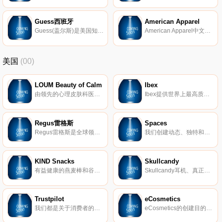
Guess西班牙
American Apparel
Guess(盖尔斯)是美国知名服装品牌，自1981年起持续成为潮流的风向标，GUESS品牌向来诉说着前卫、性感、经典而时髦的潮流态度。主要经营男女时装、童装、泳装、鞋履、钟表、精品配饰、手袋、眼镜、香水、行李箱等。
American Apparel中文名为AA美国服饰，由Dov Charney创建1986年，公司总部位于美国洛杉矶，主要经营休闲服饰系列、T恤、内衣、配饰、包包，第一家店面开设于2003年。
美国
(00)
LOUM Beauty of Calm
Ibex
由领先的心理皮肤科医生开发，我们的清洁、无残酷和素食主义者的护肤产品在临床上已证明可以消除压力对皮肤的影响。 因为没有什么比平静更美。
Ibex提供世界上最高质量的美利奴羊毛服装。我们的外套以其顶级的质量和性能在男女之间非常受欢迎。
Regus雷格斯
Spaces
Regus雷格斯是全球领先的工作区提供商。我们建立了无与伦比的办公、协作和会议空间网络，供公司在全球每个城市使用。它是支持每个商机的基础架构。
我们创建动态、独特和创业的空间，以帮助您在我们的团队了解所有后台物流和服务的同时进行思考，创建和协作。在Spaces，我们确保我们的社区可以专注于推动业务发展。
KIND Snacks
Skullcandy
有益健康的燕麦棒和谷物。
Skullcandy耳机、真正的无线耳塞、扬声器等。
Trustpilot
eCosmetics
我们都是关于消费者的评论。从像您这样的购物者那里获得真实的内幕故事。立即在Trustpilot上阅读、撰写和分享评论。
eCosmetics的创建目的是为您节省多达50％的皮肤护理、护发和您喜爱的化妆品费用，而无需离开家中。我们以最受欢迎的品牌和一流的客户服务为特色，将产品和节省的资金直接提供给您。