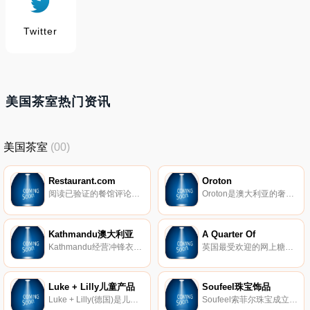
Twitter
美国茶室热门资讯
美国茶室
(00)
Restaurant.com
Oroton
阅读已验证的餐馆评论，获取优惠并浏览Restaurant.com上数千家当地餐馆的菜单。
Oroton是澳大利亚的奢侈品牌，Oroton一直以来以休闲, 时尚, 奢华的澳洲摩登现代生活方式为品牌精髓。自1938年成立以来一直坚持追求高品质, 并以金色, 银色金属网线为材质的女士配饰以及箱包风靡六十, 七十年代, 成为时尚的风向标。
Kathmandu澳大利亚
A Quarter Of
Kathmandu经营冲锋衣，防水衣裤，保暖衣裤，登山户外鞋，帐篷，以及各种登山运动附属物品。为新西兰、澳大利亚以及英国的火热品牌，价格相对 The North Face、Columbia以及顶级新西兰品牌macpac相比更低廉，性价比更高，适合大众日常需求。
英国最受欢迎的网上糖果店。
Luke + Lilly儿童产品
Soufeel珠宝饰品
Luke + Lilly(德国)是儿童专用护理系列产品，年轻时尚，温和无刺激，包装简约。热爱大自然的儿童知道他们需要什么护理产品，和同伴在外留宿时将毫不犹豫得和大家分享他们最爱的沐浴产品LUKE + LILLY。欲知详情，请访问Luke + Lilly中文网站。
Soufeel索菲尔珠宝成立于2009年，致力于为全球热爱饰品的女性提供最好的购物体验。采用互联网直销的营销模式，使我们能够以最优的价格提供最具设计感的串珠，琉璃珠，手链以及其他饰品。我们的产品具有较高的性价比，首屈一指的质量保证，高品质的客服服务，合理的价格吸引了无数Soufeel热爱者。