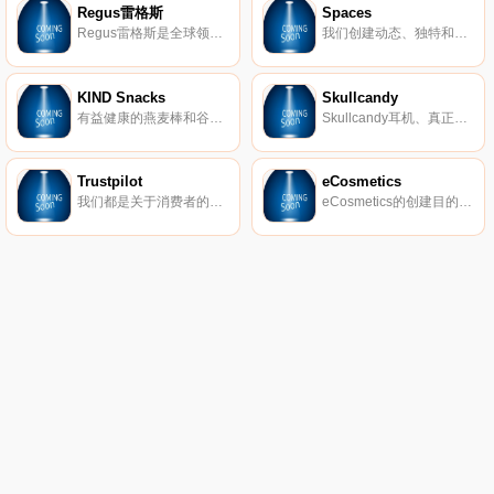
Regus雷格斯
Spaces
Regus雷格斯是全球领先的工作区提供商。我们建立了无与伦比的办公、协作和会议空间网络，供公司在全球每个城市使用。它是支持每个商机的基础架构。
我们创建动态、独特和创业的空间，以帮助您在我们的团队了解所有后台物流和服务的同时进行思考，创建和协作。在Spaces，我们确保我们的社区可以专注于推动业务发展。
KIND Snacks
Skullcandy
有益健康的燕麦棒和谷物。
Skullcandy耳机、真正的无线耳塞、扬声器等。
Trustpilot
eCosmetics
我们都是关于消费者的评论。从像您这样的购物者那里获得真实的内幕故事。立即在Trustpilot上阅读、撰写和分享评论。
eCosmetics的创建目的是为您节省多达50％的皮肤护理、护发和您喜爱的化妆品费用，而无需离开家中。我们以最受欢迎的品牌和一流的客户服务为特色，将产品和节省的资金直接提供给您。