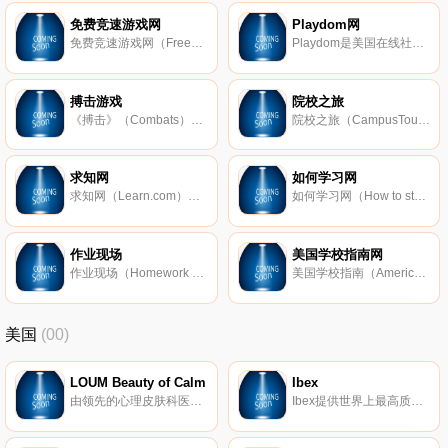
免费竞速游戏网
Playdom网
免费竞速游戏网（FreeRideGames）美国最具人气的游戏网站，所提供的游戏完全免费、版本完整、不限时间，且多为竞速类游戏。此外，该网站还经常进行抽奖、挑战和促销类活动，吸引更多的玩家。
Playdom是美国在线社交游戏开发商，由三名毕业生创建于2008年创立的，总部设在旧金山港湾区；2010年，被迪士尼公司收购。
搏击游戏
院校之旅
《搏击》（Combats）是俄罗斯一款十分优秀的角色扮演类游戏。游戏中设有光明之神和黑暗之神两个神，分别代表双方的光明之族和黑暗之族之间发生了上百次战斗，玩家就以此为背景展开搏击。
院校之旅（CampusTours）美国虚拟大学旅行和学院旅行网站，也是最大的虚拟和视频旅游服务商，是由克里斯托弗卡森创办于1997年创建的；2001年，网站开始创建高校多媒体旅行和交互式校园地图，还有仿真校园游览、网上摄录机
求知网
如何学习网
求知网（Learn.com）是美国知名的软件公司，于1999年创建，主要提供按需学习管理软件、人才管理软件以及网络课程，其中人才管理软件被评为最好的人才管理系统；学习管理系统也在用户反馈统计报告中获得最高荣誉奖。
如何学习网（How to study）美国一个为学生提供实用学习技巧和参考资料的网站，适用于小学、初中和高中的学生，旨在通过改善学习方法来帮助他们提供学习效率。
作业现场
美国学校指南网
作业现场（Homework Spot）是美国提供免费性功课帮助和咨询的网站，内容覆盖从小学到高中所有学科的课程和材料信息。此外，该网站还建立了强大的参考中心，汇集了全球最好的图书馆和博物馆的资源，同时，还设有各种益智
美国学校指南（American School Directory；简称：ASD）专为美国从幼儿园到12年级的学生提供学校信息的网站，涵盖公立学校、私立学校及天主教学校，用户查询便捷全面。该网站为付费网站。
美国
(00)
LOUM Beauty of Calm
Ibex
由领先的心理皮肤科医生开发，我们的清洁、无残酷和素食主义者的护肤产品在临床上已证明可以消除压力对皮肤的影响。 因为没有什么比平静更美。
Ibex提供世界上最高质量的美利奴羊毛服装。我们的外套以其顶级的质量和性能在男女之间非常受欢迎。