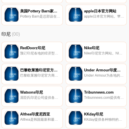
美国Pottery Barn家居连锁店
apple日本官方网站
Pottery Barn是总部设在美国的高档家居连锁店，在美国、加拿大、波多黎各、菲律宾和澳大利亚拥有零售商店。
apple日本官方网站。苹果公司(Apple Inc.)是美国的一家高科技公司，由史蒂夫·乔布斯、斯蒂夫·沃兹尼亚克和罗·韦恩等人于1976年4月1日创立，总部位于加利福尼亚州的库比蒂诺。苹果公司在高科技企业中以创新而闻名世界，知名的产品包括Apple II、麦金塔计算机、iPod音乐播放器、iTunes商店、iPhone智能手机、Mac电脑和iPad平板电脑等。
印尼
(00)
RedDoorz印尼
Nike印尼
预订印尼各地的经济型酒店。
Nike印尼官方网站。NIKE公司总部位于美国俄勒冈州波特兰市。公司生产的体育用品包罗万象，例如服装，鞋类，运动器材等。NIKE是全球著名的体育运动品牌，英文原意指希腊胜利女神，中文译为耐克。
巴黎欧莱雅印尼官方商店
Under Armour印度尼西亚
巴黎欧莱雅印尼官方商店是巴黎欧莱雅印尼在购物平台上的官方帐户。巴黎欧莱雅公司在120多个国家中成长，其理念是：创新，以最优惠的价格为尽可能多的消费者提供最优质的产品。
Under Armour为各地的运动员提供支持，提供创新的运动服装、鞋子和配饰。从1996年开始，Under Armour已发展成为美国第二大体育品牌，并得到了著名运动员的认可。最初专注于训练和跑步，Under Armour在高尔夫和篮球方面也取得了长足的发展。
Watsons印尼
Tribunnews.com
屈臣氏印尼公司提供各种美容和化妆产品，包括皮肤护理、化妆品、个人护理、健康和健身、护发。
Tribunnews.com提供有关印度尼西亚、地区、体育、足球、名人和生活方式的最新新闻。
Althea印度尼西亚
KKday印尼
Althea是韩国最新和最佳选择的韩国护肤和美容产品的最受信赖来源，价格最低且直接从韩国发货。
KKday提供各种独特的体验。潜水、攀岩、烹饪课、秘密景点、全天旅游、机票、包机服务和机场接送，我们有你想要的一切。现在就为你自己安排你美妙的行程吧！