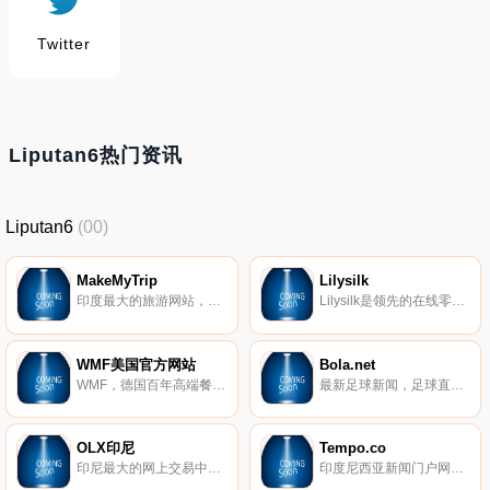
Twitter
Liputan6热门资讯
Liputan6
(00)
MakeMyTrip
Lilysilk
印度最大的旅游网站，预订机票、酒店、公共汽车、火车、旅行度假产品等。
Lilysilk是领先的在线零售商，具有5年以上销售100%真丝产品的经验，包括丝绸床上用品，丝绸睡衣，丝绸的美容产品等。
WMF美国官方网站
Bola.net
WMF，德国百年高端餐具、厨具品牌，自1853年以来，WMF就一直致力于将烹饪，用餐及品饮变成一种快乐的生活体验。WMF的产品涵盖家庭及社会餐饮领域，产品线包括西餐具，厨具，餐具，玻璃器皿及刀具。持续的创新及时尚的设计与优异的品质相得益彰，是WMF产品的独特之处。这些优势帮助WMF确立了德国餐具及厨具的市场领袖地位，并成为著名德国品牌。
最新足球新闻，足球直播比分和比赛信息，欧洲联赛。
OLX印尼
Tempo.co
印尼最大的网上交易中心。所有货物都在这里，从手机、电脑、汽车、时尚、甚至家庭和工作。
印度尼西亚新闻门户网站。