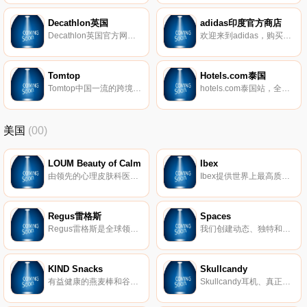
Decathlon英国
adidas印度官方商店
Decathlon英国官方网站。Decathlon(迪卡侬)来自于法国，是体育用品零售商。
欢迎来到adidas，购买adidas鞋、服装和跑步、足球、训练等新系列。
Tomtop
Hotels.com泰国
Tomtop中国一流的跨境电商企业。现阶段基于“泛供应链、泛渠道”模式经营，致力于把中国优质供应链产品销售到全世界。包括游戏配件、电脑配件、手机配件、家居、健康美容、汽车配件、摄影器材、影音视频、服饰、 玩具、户外等数十个品类，数十万种商品。
hotels.com泰国站，全球酒店预订网站。
美国
(00)
LOUM Beauty of Calm
Ibex
由领先的心理皮肤科医生开发，我们的清洁、无残酷和素食主义者的护肤产品在临床上已证明可以消除压力对皮肤的影响。 因为没有什么比平静更美。
Ibex提供世界上最高质量的美利奴羊毛服装。我们的外套以其顶级的质量和性能在男女之间非常受欢迎。
Regus雷格斯
Spaces
Regus雷格斯是全球领先的工作区提供商。我们建立了无与伦比的办公、协作和会议空间网络，供公司在全球每个城市使用。它是支持每个商机的基础架构。
我们创建动态、独特和创业的空间，以帮助您在我们的团队了解所有后台物流和服务的同时进行思考，创建和协作。在Spaces，我们确保我们的社区可以专注于推动业务发展。
KIND Snacks
Skullcandy
有益健康的燕麦棒和谷物。
Skullcandy耳机、真正的无线耳塞、扬声器等。