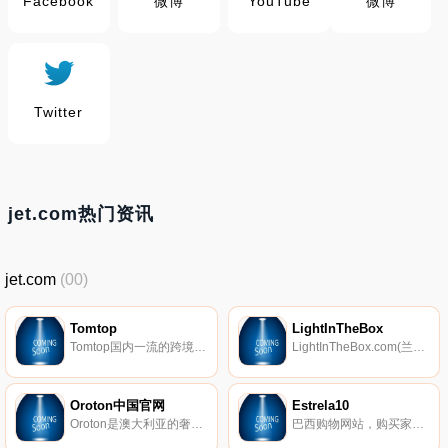
Facebook
微博
YouTube
微博
Twitter
jet.com热门资讯
jet.com
(00)
Tomtop
LightInTheBox
Tomtop国内一流的跨境电商企业。现阶段基于“泛供应链、泛渠道”模式经营，致力于把中国优质供应链产品销售到全世界。包括游戏配件、电脑配件、手机配件、家居、健康美容、汽车配件、摄影器材、影音视频、服饰、 玩具、户外等数十个品类，数十万种商品。
LightInTheBox.com(兰亭集势)，目前中国排名第一的外贸销售网站，成立于2007年，借助互联网先进的销售平台，多年来积累的忠实消费者以及良好的信誉，于2013年6月在美国成功上市。主要产品包括了服装配饰、电子产品、家具家电等。
Oroton中国官网
Estrela10
Oroton是澳大利亚的奢侈品牌，Oroton一直以来以休闲, 时尚, 奢华的澳洲摩登现代生活方式为品牌精髓。自1938年成立以来一直坚持追求高品质, 并以金色, 银色金属网线为材质的女士配饰以及箱包风靡六十, 七十年代, 成为时尚的风向标。
巴西购物网站，购买家用电器、汽车配件、家具、厨具、工具和更多。