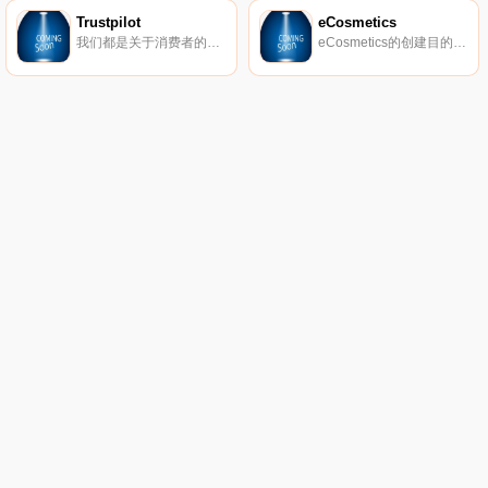
Trustpilot
eCosmetics
我们都是关于消费者的评论。从像您这样的购物者那里获得真实的内幕故事。立即在Trustpilot上阅读、撰写和分享评论。
eCosmetics的创建目的是为您节省多达50％的皮肤护理、护发和您喜爱的化妆品费用，而无需离开家中。我们以最受欢迎的品牌和一流的客户服务为特色，将产品和节省的资金直接提供给您。