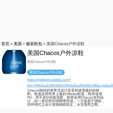
首页
>
美国
>
服装鞋包
>
美国Chacos户外凉鞋
美国Chacos户外凉鞋
美国Chacos户外凉鞋
美国Chacos户外凉鞋
https://redirect.viglink.com?
key=69b4acb396340618f44a9caf6b4b5c98&u=ht
Chacos独特的单带式设计及坚持使用最好的材
料。鞋底采用世界上最好Vibram鞋底，鞋床使用
PU，而不是EVA发泡胶，鞋带采用Chacos专利设
计，由一条织带环绕脚掌而成，一方面易于调校，
而环绕式之设计更能稳锁双足，永无甩带之弊。