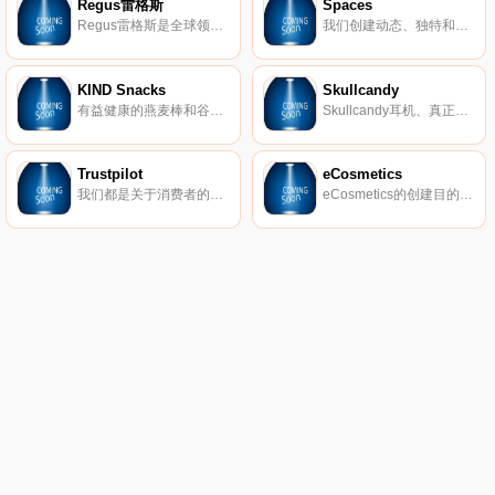
Regus雷格斯
Spaces
Regus雷格斯是全球领先的工作区提供商。我们建立了无与伦比的办公、协作和会议空间网络，供公司在全球每个城市使用。它是支持每个商机的基础架构。
我们创建动态、独特和创业的空间，以帮助您在我们的团队了解所有后台物流和服务的同时进行思考，创建和协作。在Spaces，我们确保我们的社区可以专注于推动业务发展。
KIND Snacks
Skullcandy
有益健康的燕麦棒和谷物。
Skullcandy耳机、真正的无线耳塞、扬声器等。
Trustpilot
eCosmetics
我们都是关于消费者的评论。从像您这样的购物者那里获得真实的内幕故事。立即在Trustpilot上阅读、撰写和分享评论。
eCosmetics的创建目的是为您节省多达50％的皮肤护理、护发和您喜爱的化妆品费用，而无需离开家中。我们以最受欢迎的品牌和一流的客户服务为特色，将产品和节省的资金直接提供给您。