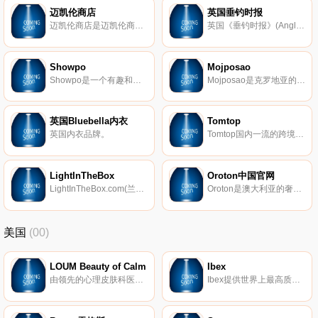
迈凯伦商店
英国垂钓时报
迈凯伦商店是迈凯伦商品的官方在线商店，为全球数以千计的客户提供多种语言，包括西班牙语、英语和日语。拥有广泛的官方产品，从团队服装系列到模型和礼品。迈凯伦商店是所有赛车运动、一级方程式赛车和迈凯轮车迷的最终目的地。
英国《垂钓时报》(Angling Times)是英国最大的钓鱼报纸，第一次印刷于1953年，主要提供钓鱼新闻、钓鱼比赛结果、钓鱼技巧与策略、钓鱼视频等内容。
Showpo
Mojposao
Showpo是一个有趣和向前的澳大利亚在线时尚服装店，运送到美国和世界各地，我们拥有最好的连衣裙、连身裤、裙子、两件套等。
Mojposao是克罗地亚的一个求职网站，也是克罗地亚访问量前20名的网站，成立于2000年，为求职者和公司提供招聘服务平台，用户可以根据求职关键词、区域、工作类型等进行职位检索。迄今为止，超过54000客户通过Mojposao开始他们的招聘过程。
英国Bluebella内衣
Tomtop
英国内衣品牌。
Tomtop国内一流的跨境电商企业。现阶段基于“泛供应链、泛渠道”模式经营，致力于把中国优质供应链产品销售到全世界。包括游戏配件、电脑配件、手机配件、家居、健康美容、汽车配件、摄影器材、影音视频、服饰、 玩具、户外等数十个品类，数十万种商品。
LightInTheBox
Oroton中国官网
LightInTheBox.com(兰亭集势)，目前中国排名第一的外贸销售网站，成立于2007年，借助互联网先进的销售平台，多年来积累的忠实消费者以及良好的信誉，于2013年6月在美国成功上市。主要产品包括了服装配饰、电子产品、家具家电等。
Oroton是澳大利亚的奢侈品牌，Oroton一直以来以休闲, 时尚, 奢华的澳洲摩登现代生活方式为品牌精髓。自1938年成立以来一直坚持追求高品质, 并以金色, 银色金属网线为材质的女士配饰以及箱包风靡六十, 七十年代, 成为时尚的风向标。
美国
(00)
LOUM Beauty of Calm
Ibex
由领先的心理皮肤科医生开发，我们的清洁、无残酷和素食主义者的护肤产品在临床上已证明可以消除压力对皮肤的影响。 因为没有什么比平静更美。
Ibex提供世界上最高质量的美利奴羊毛服装。我们的外套以其顶级的质量和性能在男女之间非常受欢迎。