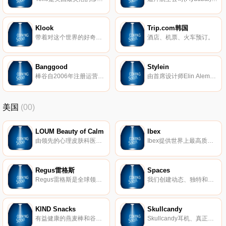
Klook
Trip.com韩国
带着对这个世界的好奇，客路旅行体验师行程万里、深入不同文化，挖掘出亚太地区优质独特的体验活动。今后，我们将不断开启全新目的地的全新玩法。无论是新奇活动、小众路线还是特价演出和景点快速通道，每一次出行，客路都会给你想不到的惊喜！
酒店、机票、火车预订。
Banggood
Stylein
棒谷自2006年注册运营自营综合类商城网站(banggood.com)以来，注册用户遍及全球一百多个国家，日访问量超过100万。现主营产品涵盖20多个种类，共计10万多种商品，如：手机、电脑、数码配件、摄影摄像等电子产品、 玩具航模类、户外运动休闲类，婚纱婚礼用品、服装、鞋靴、箱包配饰类，家居、家纺、厨卫等类别，产品性价比高，深受海外商家消费者青睐。
由首席设计师Elin Alemdar创立于2001年，瑞典时尚品牌Stylein将国际女性魅力与当代风格融为一体，以一种独特，简单的表达方式。在Stylein的世界中，这些对比形成了完美的和谐，所有的设计都受到生命力量的启发。一个穿着Stylein的女人应该能够轻松地打扮，或者去寻找更休闲的样子。无论她选择什么，我们的愿景是展现她的内在美，让她充分表达她的个性。
美国
(00)
LOUM Beauty of Calm
Ibex
由领先的心理皮肤科医生开发，我们的清洁、无残酷和素食主义者的护肤产品在临床上已证明可以消除压力对皮肤的影响。 因为没有什么比平静更美。
Ibex提供世界上最高质量的美利奴羊毛服装。我们的外套以其顶级的质量和性能在男女之间非常受欢迎。
Regus雷格斯
Spaces
Regus雷格斯是全球领先的工作区提供商。我们建立了无与伦比的办公、协作和会议空间网络，供公司在全球每个城市使用。它是支持每个商机的基础架构。
我们创建动态、独特和创业的空间，以帮助您在我们的团队了解所有后台物流和服务的同时进行思考，创建和协作。在Spaces，我们确保我们的社区可以专注于推动业务发展。
KIND Snacks
Skullcandy
有益健康的燕麦棒和谷物。
Skullcandy耳机、真正的无线耳塞、扬声器等。