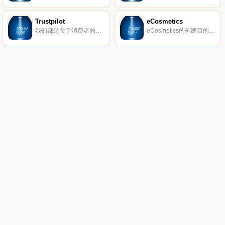
Trustpilot
eCosmetics
我们都是关于消费者的评论。从像您这样的购物者那里获得真实的内幕故事。立即在Trustpilot上阅读、撰写和分享评论。
eCosmetics的创建目的是为您节省多达50％的皮肤护理、护发和您喜爱的化妆品费用，而无需离开家中。我们以最受欢迎的品牌和一流的客户服务为特色，将产品和节省的资金直接提供给您。