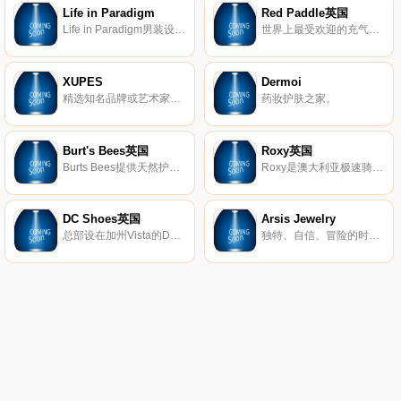
Life in Paradigm
Red Paddle英国
Life in Paradigm男装设计，让男人在日常生活中感到坚强和无畏。每条生产线都是根据样式、质量和个人情况量身定制的。
世界上最受欢迎的充气式站立式冲浪板(SUP)。
XUPES
Dermoi
精选知名品牌或艺术家的二手和难寻手表、手袋、珠宝和艺术品。
药妆护肤之家。
Burt's Bees英国
Roxy英国
Burts Bees提供天然护肤产品，包括真正的天然护肤产品、护唇产品、婴儿产品等等。
Roxy是澳大利亚极速骑板(Quiksilver)公司旗下热点的品牌，Roxy休闲运动的设计理念受到众多年轻时尚达人的青睐。Roxy主要体现极限运动，自由、挑战的精神，该品牌的男女装、泳装、配饰等都集时尚与运动于一身。
DC Shoes英国
Arsis Jewelry
总部设在加州Vista的DC鞋业公司是引领滑板鞋业的一大品牌，DC的产品已经涵盖了专业滑板鞋、服装、滑雪产品等系列产品。而新推出的DC女装款式将包括鞋子、衣服、滑雪外套和滑雪靴等。随着越来越多的运动品牌推出女装系列，专业女式运动产品市场已经成为炙手可热的产品平台，相信会有更多更好的优秀女性主题专业产品出现在滑板市场中。
独特、自信、冒险的时尚珠宝。