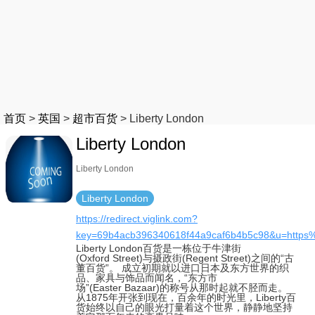
首页
>
英国
>
超市百货
>
Liberty London
Liberty London
Liberty London
Liberty London
https://redirect.viglink.com?
key=69b4acb396340618f44a9caf6b4b5c98&u=https
Liberty London百货是一栋位于牛津街
(Oxford Street)与摄政街(Regent Street)之间的“古
董百货”。 成立初期就以进口日本及东方世界的织
品、家具与饰品而闻名，“东方市
场”(Easter Bazaar)的称号从那时起就不胫而走。
从1875年开张到现在，百余年的时光里，Liberty百
货始终以自己的眼光打量着这个世界，静静地坚持