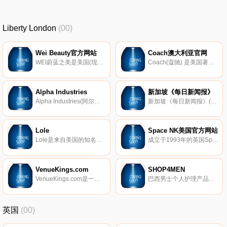
Liberty London
(00)
Wei Beauty官方网站
Coach澳大利亚官网
WEI蔚蓝之美是美国(现代)科技中草护肤品WEI Beauty International公司旗下护肤品牌，传承5000年传统中医阴阳平衡理论，独创“蔚蓝之美”美容体系---根据肌肤需求来划分产品，产品系列包括---玄气、春阳、颜阴、禅正四个系列。针对轻熟龄肌肤人，针对女性皮肤问题进行深层修护、调节平衡。2013年7月进驻中国。
Coach(蔻驰) 是美国著名时尚奢侈品牌，以传统的制作工艺和精良的产品质量为人称道。Coach简洁而精致的纽约风格受到全世界消费者的青睐。
Alpha Industries
新加坡《每日新闻报》
Alpha Industries(阿尔法工业)成立于1959年，是一个国际知名的军事风格休闲装品牌。基于其卓越、成熟的制造和设计能力，阿尔法现生产夹克，衬衫，裤子和鞋等产品。其军事风格的休闲装被多家海淘网站重点推荐。
新加坡《每日新闻报》(Berita Harian)创刊于1957年7月1日，是新加坡唯一一家马来语报刊，周一到周六发行，周日发行特别版周日新闻。该报在新加坡拥有较高的销售量，2012年的统计数据显示其平均日销售量达到52500份。
Lole
Space NK美国官方网站
Lole是来自美国的知名女装品牌，该品牌的提供了一种混合复杂的城市风和户外风。主营健身服、瑜伽服、户外服装和家居服等。生态意识和可持续性是选材的重要标准，主要是有机棉、再生PET、环保天丝涤纶和美利奴羊毛。
成立于1993年的英国Space.NK以“简而精”为宗旨，在美妆界中代表着典型的英式标致气度。不同于大众化的美妆网站，Space.NK 以高端产品为主，包括Kiehls契尔氏、法国超火药妆品牌Caudalie、无瑕粉妆Laura Mercier等等。许多专业人士都是他们的忠实粉丝。
VenueKings.com
SHOP4MEN
VenueKings.com是一个售卖各种演出&活动门票的平台，包括音乐会门票，体育赛事如MLB&NHL以及北美的戏剧等门票！
巴西男士个人护理产品商店，购买男士头发蜡和油膏、洗发水、皮肤护理、身体护理、胡须产品等。
英国
(00)