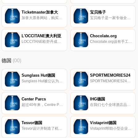
Ticketmaster加拿大
宝贝格子
加拿大票务网站，购买演唱会门票、音乐会门票、戏剧门票、体育门票等。
宝贝格子是一家专做全球购物的跨境直邮用品电商网站，囊括进口奶粉、辅食营养品、各种海外用品等.商城所售商品一律保证100%正品，100%低价，购买海外用品就来宝贝格子全球购物用品商城。
L'OCCITANE澳大利亚
Chocolate.org
LOCCITANE欧舒丹成立于1976年。来自法国著名的无污染胜地普罗旺斯，至今已有三十年历史，其产品全部来自自然，以自然及芳香疗法原理研制，并保证生产过程无污染。产品主要原料为蜜蜂副产品，配以高品质的植物精油，如薰衣草，天竺葵等，开发出众多系列不同功效的身体护理品。LOCCITANE欧舒丹的产品多样，包括面部护理用品、身体护理用品、沐浴用品、头发护理用品、男士专用产品、香水、家居用品等。
Chocolate.org设有手工制作及技术，和美味的巧克力礼物，从世界级的巧克力供应商。该Chocolate.org目录包含8000多个产品，涵盖甜点各种各样超过400个别厂商：黑巧克力，松露，巧克力，软糖，巧克力，饼干，蛋糕，和其它任何东西与巧克力。
德国
(00)
Sunglass Hut德国
SPORTMEMORIES24
Sunglass Hut被公认为是专业太阳镜零售领域的领导者，在全球近2000个Sunglass Hut商店设有办事处。Sunglass Hut商店分布在各种交通繁忙的购物和旅游目的地，为消费者提供最新品牌产品以及出色的客户服务。Sunglass Hut商店遍布美国、加拿大、加勒比海地区、欧洲、澳大利亚、新西兰、香港、新加坡、中东和南非。
SPORTMEMORIES24是最初签署的体育纪念品并带有真实性证明的第一家专业提供商，其总部位于德国。
Center Parcs
IHG德国
超过40年来，Centre Parcs一直是欧洲市场的领先者，在风景秀丽的自然景观中拥有度假公园，是短假期市场的一部分。该产品组合总共包括25个公园。
在我们七个全球酒店品牌中的5000多家酒店享受住宿：洲际酒店、皇冠假日酒店、靛蓝酒店、Holiday Inn、Holiday Inn Express、Candlewood和Staybridge Suites。
Tesvor德国
Vistaprint德国
Tesvor设计并制造了机器人吸尘器，可帮助人们创造更智能、更清洁的生活环境。我们致力于打造全球市场上领先的机器人品牌，并在行业技术、质量保证和成本控制方面拥有优势。
Vistaprint帮助小型企业有效地进行自我营销。在您的办公室轻松设计和订购营销材料、名片、商业标牌和促销品。或借助我们的数字营销服务来发展您的在线形象。绝对可以保证满意。