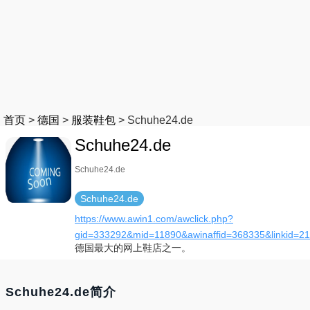
首页
>
德国
>
服装鞋包
>
Schuhe24.de
Schuhe24.de
Schuhe24.de
Schuhe24.de
https://www.awin1.com/awclick.php?
gid=333292&mid=11890&awinaffid=368335&linkid=21
德国最大的网上鞋店之一。
Schuhe24.de简介