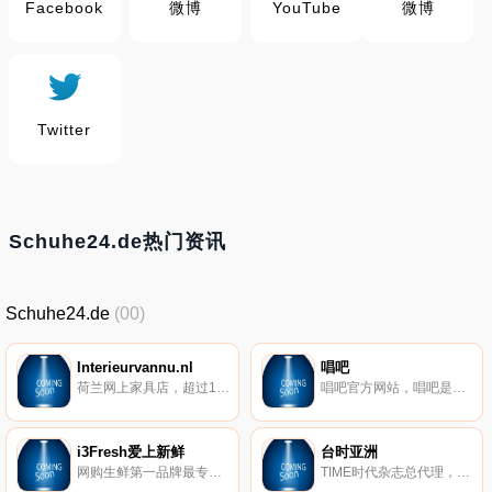
Facebook
微博
YouTube
微博
Twitter
Schuhe24.de热门资讯
Schuhe24.de
(00)
Interieurvannu.nl
唱吧
荷兰网上家具店，超过10000种产品，包括桌子、椅子、沙发、客厅家具、办公家具、卧室家具、灯具等，优惠的价格，荷兰和比利时免费送货。
唱吧官方网站，唱吧是一款免费的社交K歌手机应用，漂亮美眉和帅哥都在用的最时尚的手机KTV，下载量第一的K歌软件，包含自动混响和回声效果，提供伴奏歌词声音美化，能够上传录音并同步分享至微信朋友圈QQ微博。
i3Fresh爱上新鲜
台时亚洲
网购生鲜第一品牌最专业的海鲜购物网，上百样精选生鲜食材，食在安心的选择。今天下订、明天下锅，全台24小时宅配到府。
TIME时代杂志总代理，不定期推出各TIME美国时代杂专订阅专案，即日起订阅即提供TIME网路版(4种语言)、创刊历史资料查阅服务，随时可与世界接轨、掌握新时势；另外，台时亚洲也代理国内外知名杂志，包括The Economist、Forbes、Discovery Channel、Fortune、Bloomberg Businessweek、亚洲周刊、读者文摘。