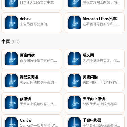
日本乐天旅游官方中文网是亚洲最大级线上旅游网，向中文、英语、日语、韩国地区旅客提供日本、、大陆、港澳、海外饭店咨询和即时订房服务。
联想官方网上商城，为您提供最新联想笔记本电脑、联想平板电脑、联想手机、联想台式机、联想一体电脑、联想服务器、联想外设数码产品、联想智能电视等产品在线购买及售后服务。
debate
Mercado Libre-汽车
来自墨西哥的新闻。
在墨西哥寻找新车和二手车。
中国
(00)
百度阅读
瑞文网
百度阅读提供丰富的电子图书、畅销书排行榜,种类包括小说、文学、传记、艺术、少儿、经济、管理、生活等电子书的网上销售,为您提供最佳的阅读体验。
为您提供经典美文、优美散文、励志正能量实用好文，同时还有优质课件教案、中考高考试题、高考作文、中考作文指导、作文素材以及诗歌散文等学习资源。
网易云阅读
美团闪购
网易云阅读提供丰富的原创小说、畅销好书、热门新闻和文章免费在线阅读和下载。包括文学、传记、艺术、经济管理，官场小说、都市小说、言情小说，热血漫画，旅游、电影杂志等。手机上支持Android、iPhone、iPad、Android Pad、Windows Phone、Windows8等多平台免费下载！
美团闪购，30分钟到货的生活卖场。吃穿用玩全覆盖：超市便利、果蔬生鲜、健康护理、鲜花绿植、服饰鞋帽、美妆护肤、日用百货、母婴用品。在美团、美团外卖或闪购小程序下单，30分钟到货，解救各种急、忙、宅。
修眼镜
天天向上眼镜
天天向上眼镜维修，又名：天天眼镜、天天向上眼镜、陕西天天向上眼镜有限公司，成立于2018.02，专注眼镜维修，激光焊接技术。配备综合验光仪、焦度计、中心仪、裂隙灯、眼底镜、同视机、自动磨边机、激光机等，提供专业的验光配镜、眼镜维修（激光焊接纯钛、钛合金、金、铝、铜、不锈钢等一切金属眼镜架）服务及【眼镜钟表】平台招商及运营服务。【激光焊接，西北首家】！
陕西天天向上眼镜有限公司，又名：天天眼镜、天天向上眼镜、天天向上眼镜维修，成立于2018.02，专注眼镜维修，激光焊接技术。配备综合验光仪、焦度计、中心仪、裂隙灯、眼底镜、同视机、自动磨边机、激光机等，提供专业的验光配镜、眼镜维修（激光焊接纯钛、钛合金、金、铝、铜、不锈钢等一切金属眼镜架）服务及【眼镜钟表】平台招商及运营服务。【激光焊接，西北首家】！
Canva
千猪电影票
Canva是一款多平台(Web、Mobile、Mac 、Windows)的在线平面设计软件。包括Canva网页版、 IOS和安卓应用。支持团队协作。 提供图片素材和设计模板。通过简单的拖拽操作即可设计出海报、Banner、名片、邀请函等各类设计图。
千猪是个综合优惠类服务型社交电商平台，优惠电影票只是目前千猪的主要业务，平台也不保证每一场电影的票价都会比其他购票平台便宜，毕竟每个平台都会有做活动或者大放血的时候，这是一种营销方式，但是大部分的票价，千猪平台上是比较便宜的，大家购票的时候可以先比价再购票，正如很多人的手机上有多个视频播放软件、多个购物软件或者多个社交软件一样。