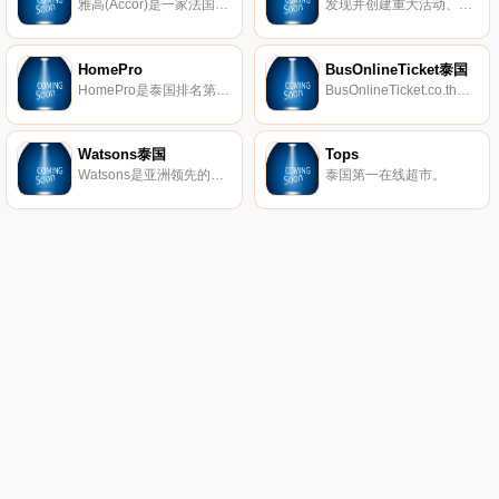
雅高(Accor)是一家法国服务型酒店集团。通过位于全球100个国家的4800家酒店、度假酒店以及住宅，为客户提供各式酒店服务、游乐活动，包括当地美食，特色活动等客制化体验。凭借覆盖从奢华到经济型市场的各类品牌，50多年来雅高为客户持续提供酒店服务以及酒店行业专业知识。
发现并创建重大活动、产品和优惠券。
HomePro
BusOnlineTicket泰国
HomePro是泰国排名第一的家居用品中心，可在一处购买超过30000件家电、家具和家居装饰用品，涵盖所有家居主题。
BusOnlineTicket.co.th是一站式在线预订门户，提供泰国大量的公交车票、火车票和渡轮票
Watsons泰国
Tops
Watsons是亚洲领先的健康和美容零售商，目前在亚洲和欧洲13个市场经营超过15000家门店和1500多家药店。
泰国第一在线超市。