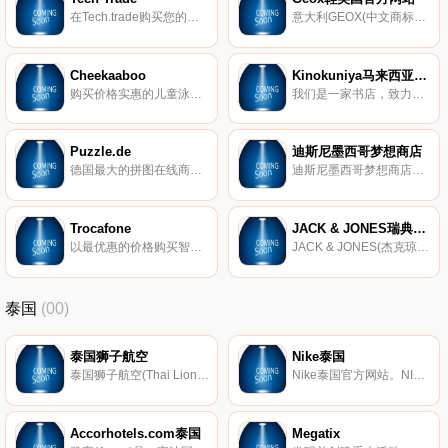
在Tech.trade购买您的翻新设备。我们是专注于客户满意度和价格的专业折扣技术供应商。我们有最新的苹果、三星和更多的大品牌。我们的主要类别是翻新的MacBook、翻新的MacBook Pro和翻新的iMac。
意大利GEOX(中文商标：健乐士)于1994年由MARIO MORETTI POLEGATO先生创办，并发现“呼吸鞋”，GEOX一词取自希腊文“GEO”，意即脚下的大地；以未知数“X”作为技术的象征，寓意新技术、新理念的组合。
Cheekaaboo
Kinokuniya马来西亚书店
购买价格实惠的儿童泳衣、游泳尿布、护目镜和游泳设备。
我们是一家书店，致力于成为藏书家的天堂，我们致力于为客户提供最好的图书出版服务，拥有30多万种英文、日文、中文和马来文书籍。
Puzzle.de
迪斯尼墨西哥梦想商店
德国最大的拼图在线商店，超过6000款不同规模不同制造商的拼图，包括圣诞节拼图、主题拼图、艺术拼图、照片拼图等，每个人都会找到自己的拼图。
迪斯尼墨西哥梦想商店，迪斯尼官方在线商店，我们有最好的迪斯尼商品选择。
Trocafone
JACK & JONES瑞典官方网站
以最优惠的价格购买智能手机。
JACK & JONES(杰克琼斯)诞生于1989年，是丹麦BESTSELLER集团旗下的主要品牌之一，主营欧式风格设计男装。
泰国
(00)
泰国狮子航空
Nike泰国
泰国狮子航空(Thai Lion Air)是泰国一家廉价航空。
Nike泰国官方网站。NIKE公司总部位于美国俄勒冈州波特兰市。公司生产的体育用品包罗万象，例如服装，鞋类，运动器材等。NIKE是全球著名的体育运动品牌，英文原意指希腊胜利女神，中文译为耐克。
Accorhotels.com泰国
Megatix