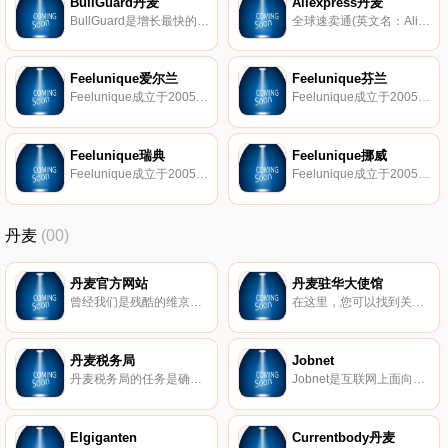
BullGuard丹麦
Aliexpress丹麦
BullGuard是增长最快的反病和互联网安全品牌之一。 他们的获奖产品提供全面的在线保护，并有效保护用户的宝贵数据。
全球速卖通(英文名：AliExpress)正式上线于2010年4月，是阿里巴巴旗下唯一面向全球市场打造的在线交易平台，被广大卖家称为“国际版淘宝”。全球速卖通面向海外买家，通过支付宝国际账户进行担保交易，并使用国际快递发货。是全球第三大英文在线购物网站。
Feelunique爱尔兰
Feelunique芬兰
Feelunique成立于2005年，目前是欧洲最大的化妆品零售电商。我们在线提供超过500个品牌的两万余种商品，辅以线下实体店、沙龙和spa，全方位成就您的美丽。
Feelunique成立于2005年，目前是欧洲最大的化妆品零售电商。我们在线提供超过500个品牌的两万余种商品，辅以线下实体店、沙龙和spa，全方位成就您的美丽。
Feelunique瑞典
Feelunique挪威
Feelunique成立于2005年，目前是欧洲最大的化妆品零售电商。我们在线提供超过500个品牌的两万余种商品，辅以线下实体店、沙龙和spa，全方位成就您的美丽。
Feelunique成立于2005年，目前是欧洲最大的化妆品零售电商。我们在线提供超过500个品牌的两万余种商品，辅以线下实体店、沙龙和spa，全方位成就您的美丽。
丹麦
(00)
丹麦官方网站
丹麦驻华大使馆
曾经我们是残酷的维京人。现在，我们是世界上最和平的社会之一。欢迎来到丹麦。
在这里，您可以找到关于丹麦代表机构联系信息。这些机构代表丹麦官方，并为丹麦公民，企业，公用事业部门和文化机构提供服务。
丹麦税务局
Jobnet
丹麦税务局的任务是确保公民和公司按时缴纳正确的税费。我们通过轻松、安全地付款以及将有效的控制机制集成到任务解决方案的所有部分中来解决此任务。
Jobnet是互联网上面向全国所有求职者和雇主的就业中心产品。该工作网络是由丹麦劳动力市场和招聘局与KL(Kommunernes Landsforening)合作开发的。
Elgiganten
Currentbody丹麦