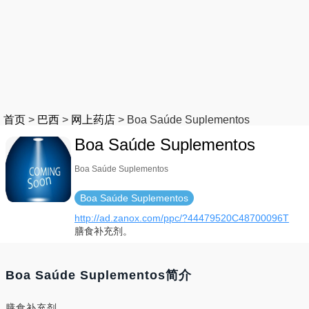
首页
>
巴西
>
网上药店
>
Boa Saúde Suplementos
Boa Saúde Suplementos
Boa Saúde Suplementos
Boa Saúde Suplementos
http://ad.zanox.com/ppc/?44479520C48700096T
膳食补充剂。
Boa Saúde Suplementos简介
膳食补充剂。