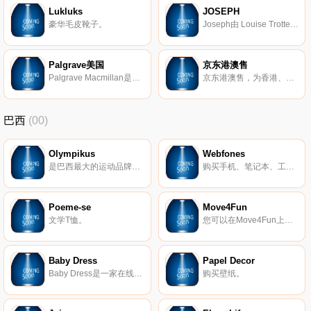
Lukluks
JOSEPH
豪华毛皮靴子。
Joseph由 Louise Trotter担当设计重任，品牌以“不可或缺的奢华单品”形象和定位为时尚圈所熟知。从完美无瑕的羊毛皮大衣和风衣，到真丝衬衫和吊带裙，皆能为你的职业装和休闲装阵容增色不少。
Palgrave美国
京东港澳售
Palgrave Macmillan是全球学术出版商，在高等教育和专业领域提供学习和奖学金。
京东港澳售，为香港、澳门、地区提供家电、数码通讯、电脑、家居百货、服装服饰、母婴、图书、食品等数万个品牌优质商品。
巴西
(00)
Olympikus
Webfones
是巴西最大的运动品牌，与巴西运动有着悠久的关系。它一直在全国范围内相信、投资和赞助运动员，并且一直在开发新技术。
购买手机、笔记本、工具、电子产品、小家电、智能家居、二手智能手机等。
Poeme-se
Move4Fun
文学T恤。
您可以在Move4Fun上找到最有趣的中性T恤和婴儿装。
Baby Dress
Papel Decor
Baby Dress是一家在线商店，专门满足巴西母亲和婴儿的所有需求。从出生到婴儿的第一步，我们都希望在场。
购买壁纸。