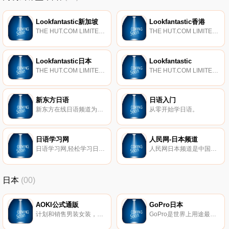
Lookfantastic新加坡
Lookfantastic香港
THE HUT.COM LIMITED是英国知名电商集团，旗下运作的的Lookfantastic是美容护肤精品线上商城，也是英国品牌丰富的专业美妆购物网站，提供极具性价比的高品质美妆产品，直接安全运送到世界各地，并以全球无障碍的轻松购物方式，为您提供更加有品质的时尚生活方式。
THE HUT.COM LIMITED是英国知名电商集团，旗下运作的的Lookfantastic是美容护肤精品线上商城，也是英国品牌丰富的专业美妆购物网站，提供极具性价比的高品质美妆产品，直接安全运送到世界各地，并以全球无障碍的轻松购物方式，为您提供更加有品质的时尚生活方式。
Lookfantastic日本
Lookfantastic
THE HUT.COM LIMITED是英国知名电商集团，旗下运作的的Lookfantastic是美容护肤精品线上商城，也是英国品牌丰富的专业美妆购物网站，提供极具性价比的高品质美妆产品，直接安全运送到世界各地，并以全球无障碍的轻松购物方式，为您提供更加有品质的时尚生活方式。
THE HUT.COM LIMITED是英国知名电商集团，旗下运作的的Lookfantastic是美容护肤精品线上商城，也是英国品牌丰富的专业美妆购物网站，提供极具性价比的高品质美妆产品，直接安全运送到世界各地，并以全球无障碍的轻松购物方式，为您提供更加有品质的时尚生活方式。
新东方日语
日语入门
新东方在线日语频道为您提供全面的日语学习资料、日语口语、日语等级考试报名和日语培训课程信息,同时也提供新东方金牌名师+经典课程+语法提高+考前点睛+教材赠送等丰富内容,快速提高和培养学员的日语学习和应用能力,更多精彩，请关注新东方在线日语频道。
从零开始学日语。
日语学习网
人民网-日本频道
日语学习网,轻松学习日语的家园.在日语学习网,日语听力,日语口语,日语词汇,日语真题,日本文化,日语歌曲,日剧在线,供您免费学习。
人民网日本频道是中国国内最早创建的、专门以日本和中日关系为报道对象的新闻网站。人民网日本频道全面提供日本、经济、社会、科教、文化、旅游及中日关系方面的重要资讯，致力于成为中国国内发布日本信息的权威专业网站。
日本
(00)
AOKI公式通販
GoPro日本
计划和销售男装女装，时尚配饰和时尚商品。
GoPro是世界上用途最广泛的相机之一，其技术和体验可让人们自由地庆祝当下并激发他人这样做。全球数以百万计的人使用GoPro，结合他们的创造力，可以帮助他们以全新的方式看待世界。