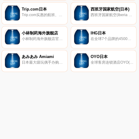
Trip.com日本
西班牙国家航空(日本)
Trip.com实惠的航班、酒店、机票、中国铁路、韩国KTX铁路、英国铁路、德国铁路预订。
西班牙国家航空(Iberia Airlines)，又称“伊比利亚航空”，成立于1927年6月28日，是西班牙最大的航空公司，总部设于马德里。它拥有一个庞大的国际服务网络，以马德里巴拉哈斯国际机场和巴塞罗那国际机场为主要基地。
小林制药海外旗舰店
IHG日本
小林制药海外旗舰店官方购物，100%正品海外直邮保障，小林制药海外旗舰店提供该品脾各类型正品行货商品的购买，报价，评价等信息，欢迎光顾小林制药海外旗舰店。
在全球7个品牌的4500家酒店享受免费住宿，其中包括洲际酒店、皇冠假日酒店、靛蓝酒店、假日酒店、智选假日酒店、坎德伍德和驻桥套房酒店。
あみあみ Amiami
OYO日本
日本最大级玩偶手办购物。以动漫手办为中心，提供高达玩具，娃娃，电视游戏等动漫人物。
全球客房连锁酒店OYO(拥有全球第二大客房)已开始在日本推广。从北海道到冲绳，我们在日本50多个地区拥有100多家酒店！