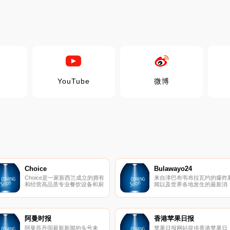
YouTube
微博
Choice
Bulawayo24
Choice是一家新西兰成立的拥有
来自津巴布韦布拉瓦约的爆炸
和经营高品质专业餐饮设备和厨
闻以及世界各地发生的最新消
具的领先供应商。我们向酒店、
息。
老年护理、医院领域的各种餐
厅、咖啡馆、午餐酒吧、外卖店
和厨房提供商用设备超过25年，
并以最优惠的价格向我们的客户
阿曼时报
香港苹果日报
提供优质产品。
阿曼苏丹国最新新闻的头号来
苹果日报网站提供香港苹果日