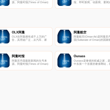
源。阿曼时报(Times of Oman)
报、即时新闻、动新闻、要闻
是一份阿曼英语日报。
闻、娱乐、两岸国际、体育、
刊等内容。
OLX阿曼
阿曼航空
OLX在阿曼拥有成千上万的广
阿曼航空(Oman Air)是阿曼苏
告，其用途广泛，从汽车、家
国(Sultanate of Oman)的国家
具、电子产品到工作和服务广
空公司，成立于1993年，是阿
告。今天卖或买东西！
拉伯航空运输组织中的成员，
枢纽位于阿曼首都马斯喀特，
线网络覆盖超过50个目的地，
营国内、国际及区域包机的航
阿曼时报
Ounass
服务，基地机场为马斯喀特国
阿曼苏丹国最新新闻的头号来
Ounass是奢侈的权威之家，
机场。
源。阿曼时报(Times of Oman)
中东第一个首要的奢侈网站，
是一份阿曼英语日报。
具有全球相关性但由当地领导
编辑环境中，提供世界上最独
的品牌。超过500位来自男装
女装、儿童、美容和家居的国
设计师，只有在Ounass.com
才能找到许多独家商品。在迪
提供两个小时的送货服务，在
联酋提供当天的送货服务，在
湾合作委员会和某些国际国家
区提供2-4个工作日的服务。