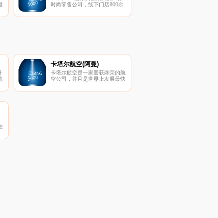
港
时尚零售公司，线下门店800余
副
家，其网站在线销售Nike，
Adidas，CONVERSE，Ecko，
Ellesse等品牌服饰、鞋履等产
品，包括女装，男装，童装，
80%商品均为独家发售。
卡塔尔航空(阿曼)
丹
卡塔尔航空是一家屡获殊荣的航
航
空公司，并且是世界上发展最快
的航空公司之一，其空前扩展，
其
飞往全球160多个目的地。
航
主
班
际
是
在
的
特
、
际
上
拜
阿
海
地