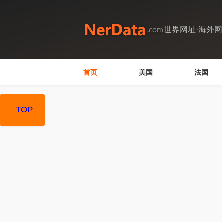
世界网址·海外
首页
美国
法国
TOP
TOP