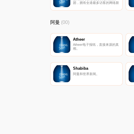
团，拥有全港最多访客的网络新
闻媒体及多份具认受性的报章及
杂志，包括：苹果日报, 动新
闻, 壹周刊, 饮食男
女, ME!, FACE, Ketchup, 交易
阿曼
(00)
通, TomoNews等。
Atheer
Atheer电子报纸，直接来源的真
相。
Shabiba
阿曼和世界新闻。