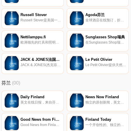
Russell Stover
Agoda芬兰
Russell Stover是美国一家家族式糖果企业，也是美国第三大糖果生产商，属于沃德家族产业，是全世界著名的巧克力品牌，以具有不同节日特色包装而闻名！
全球酒店在线预订，折扣高达80%。
Nettilamppu.fi
Sunglasses Shop瑞典
欧洲领先的灯具和照明网上商店。
在Sunglasses Shop瑞典网站购买太阳镜，并免费送货。选择Oakley、Ray-Ban、Maui Jim、Serengeti、Carrera和更多。Sunglasses Shop是欧洲领先的太阳镜网上商店。
JACK & JONES法国官方网站
Le Petit Olivier
JACK & JONES(杰克琼斯)诞生于1989年，是丹麦BESTSELLER集团旗下的主要品牌之一，主营欧式风格设计男装。今天，JACK＆JONES是欧洲领先的男装生产商之一，在38个国家拥有超过一千家门店，JACK＆JONES服装由世界各地数以千计的批发商销售。
Le Petit Olivier提供天然和高品质：身体护理＆ 手、脸部护理、淋浴、头发护理、传统香皂。法国制造。
芬兰
(00)
Daily Finland
News Now Finland
英文在线日报，来自芬兰。
独立的原创新闻，英文每日新闻更新，有关芬兰的分析和评论。
Good News from Finland
Finland Today
Good News from Finland是一项新闻服务，涵盖来自芬兰的积极和全球有趣的公司，与业务和创新相关的新闻主题。
一个开创性的、独立的芬兰新闻英语网站。