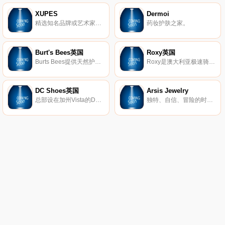
XUPES
Dermoi
精选知名品牌或艺术家的二手和难寻手表、手袋、珠宝和艺术品。
药妆护肤之家。
Burt's Bees英国
Roxy英国
Burts Bees提供天然护肤产品，包括真正的天然护肤产品、护唇产品、婴儿产品等等。
Roxy是澳大利亚极速骑板(Quiksilver)公司旗下热点的品牌，Roxy休闲运动的设计理念受到众多年轻时尚达人的青睐。Roxy主要体现极限运动，自由、挑战的精神，该品牌的男女装、泳装、配饰等都集时尚与运动于一身。
DC Shoes英国
Arsis Jewelry
总部设在加州Vista的DC鞋业公司是引领滑板鞋业的一大品牌，DC的产品已经涵盖了专业滑板鞋、服装、滑雪产品等系列产品。而新推出的DC女装款式将包括鞋子、衣服、滑雪外套和滑雪靴等。随着越来越多的运动品牌推出女装系列，专业女式运动产品市场已经成为炙手可热的产品平台，相信会有更多更好的优秀女性主题专业产品出现在滑板市场中。
独特、自信、冒险的时尚珠宝。