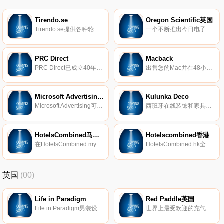
Tirendo.se
Oregon Scientific英国
Tirendo.se提供各种轮胎，我们在所有价格范围内拥有超过19000个轮胎，并拥有多种品牌。
一个不断推出今日电子时尚产品创新设计的国际品牌，1989年创立于美国，其首创的天气预报及时计系列一推出立即备受业界重视及市场欢迎。欧西亚(Oregon Scientific)不但是发明智能时计(Smart Clocks)及家居天气预报仪(Home Weather Station)的先驱，在国际市场更享有领导地位，成绩有目共睹。凭借成功的产品与市场运作，欧西亚(Oregon Scientific)的产品系列亦作多元化发展，提升生活质量。
PRC Direct
Macback
PRC Direct已成立40年，是英国领先的独立电器零售商之一，您可以以英国最低价格购买最新的顶级品牌电器。
出售您的Mac并在48小时内获得现金。只需访问我们的网站，即可获得Apple设备的即时报价。我们购买MacBook、iPad和其他设备。
Microsoft Advertising美国
Kulunka Deco
Microsoft Advertising可以使您与不使用Google的数百万搜索者建立联系。在Microsoft Advertising中花费25美元，即可获得100美元的搜索广告。
西班牙在线装饰和家具店。
HotelsCombined马来西亚
Hotelscombined香港
在HotelsCombined.my上比较所有最佳旅游网站和最优惠的酒店优惠价格。
HotelsCombined.hk全球最佳酒店格价网站，无论酒店、Villa、民宿、住宿、旅馆都只需一次搜寻就可以比较所有热门订房网站价钱与旅客推介，保证最优惠价格！
英国
(00)
Life in Paradigm
Red Paddle英国
Life in Paradigm男装设计，让男人在日常生活中感到坚强和无畏。每条生产线都是根据样式、质量和个人情况量身定制的。
世界上最受欢迎的充气式站立式冲浪板(SUP)。