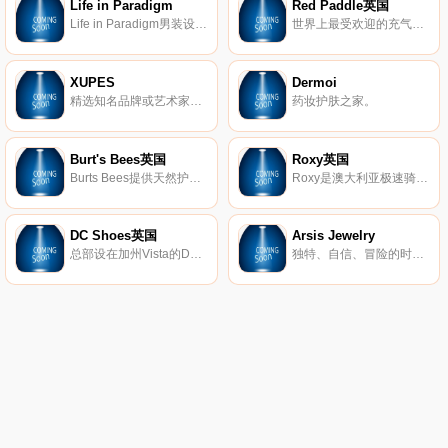
Life in Paradigm
Red Paddle英国
Life in Paradigm男装设计，让男人在日常生活中感到坚强和无畏。每条生产线都是根据样式、质量和个人情况量身定制的。
世界上最受欢迎的充气式站立式冲浪板(SUP)。
XUPES
Dermoi
精选知名品牌或艺术家的二手和难寻手表、手袋、珠宝和艺术品。
药妆护肤之家。
Burt's Bees英国
Roxy英国
Burts Bees提供天然护肤产品，包括真正的天然护肤产品、护唇产品、婴儿产品等等。
Roxy是澳大利亚极速骑板(Quiksilver)公司旗下热点的品牌，Roxy休闲运动的设计理念受到众多年轻时尚达人的青睐。Roxy主要体现极限运动，自由、挑战的精神，该品牌的男女装、泳装、配饰等都集时尚与运动于一身。
DC Shoes英国
Arsis Jewelry
总部设在加州Vista的DC鞋业公司是引领滑板鞋业的一大品牌，DC的产品已经涵盖了专业滑板鞋、服装、滑雪产品等系列产品。而新推出的DC女装款式将包括鞋子、衣服、滑雪外套和滑雪靴等。随着越来越多的运动品牌推出女装系列，专业女式运动产品市场已经成为炙手可热的产品平台，相信会有更多更好的优秀女性主题专业产品出现在滑板市场中。
独特、自信、冒险的时尚珠宝。