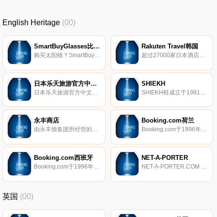
English Heritage
(00)
SmartBuyGlasses比利时
Rakuten Travel韩国
购买太阳镜？SmartBuyGlasses比利时超过180个品牌的太阳镜和眼镜，包括Ray-Ban、Oakley、Gucci等，免费送货，100天退货，最低价格保证，名牌眼镜高达70％的折扣。
超过27000家日本酒店提供实时预订。
日本乐天旅游官方中文网
SHIEKH
日本乐天旅游官方中文网是亚洲最大级线上旅游网。向中文、英语、日语、韩国地区旅客提供日本、、大陆、港澳、海外饭店咨询和即时订房服务。
SHIEKH鞋成立于1991年，是一家领先的都市当代鞋类和服装零售商。在全国的购物中心拥有140多家商店，它是运动鞋和时尚潮流引领者的嘻哈及都市鞋类的首选目的地。SHIEKH只有最热门的品牌以及独家限量版名人合作。
永丰商店
Booking.com荷兰
由永丰馀集团所经营的购物网站，有您所熟知的五月花、橘子工坊、柔情、得意、帮宝适、飞利浦等知名品牌，还有精选多样品质优良的民生用品，让您选择多更多，买得更安心！
Booking.com于1996年成立于阿姆斯特丹，当年的荷兰小型初创企业现已发展成为全球规模最大的旅游电子商务公司之一。Booking.com隶属于Booking Holdings Inc.(纳斯达克上市公司：BKNG)，现已拥有超过1.7万名员工，就职于全世界70个国家及地区的198家办公室。从公寓、度假屋、家庭经营的住宿加早餐旅馆，到五星级豪华度假酒店、树屋和冰屋，Booking.com一直致力于为旅行者提供遍及世界各地的精彩住宿体验。 Booking.com的网站和移动端App支持4
Booking.com西班牙
NET-A-PORTER
Booking.com于1996年成立于阿姆斯特丹，当年的荷兰小型初创企业现已发展成为全球规模最大的旅游电子商务公司之一。Booking.com隶属于Booking Holdings Inc.(纳斯达克上市公司：BKNG)，现已拥有超过1.7万名员工，就职于全世界70个国家及地区的198家办公室。从公寓、度假屋、家庭经营的住宿加早餐旅馆，到五星级豪华度假酒店、树屋和冰屋，Booking.com一直致力于为旅行者提供遍及世界各地的精彩住宿体验。 Booking.com的网站和移动端App支持4
NET-A-PORTER.COM 颇特女士成立于2000年6月，是来自英国的国际著名时尚奢侈品电商。作为行业的创新典范，NET-A-PORTER 颇特女士 成功建立了一个跨越时尚电子周刊《The EDIT颇以为然》、印刷版杂志《PORTER》、以及 net-a-porter.com 颇特女士 的多媒体平台，每月吸引超过600万的关注者，通过手机、平板电脑、台式电脑感受极致顺畅的购物体验。
英国
(00)