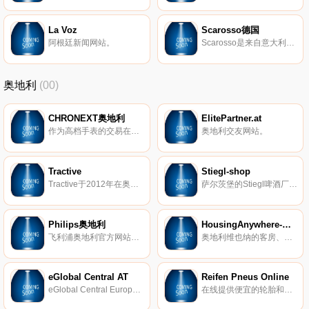
La Voz
Scarosso德国
阿根廷新闻网站。
Scarosso是来自意大利的时尚鞋类品牌。该品牌的核心产品是意大利男女鞋以及相关配件。Scarosso经销高端产品，高质量的制作为用户带来新的审美。
奥地利
(00)
CHRONEXT奥地利
ElitePartner.at
作为高档手表的交易在线平台，CHRONEXT支持制造商、经销商和客户购买、出售或交易手表。我们的产品组合包括80多个著名品牌，例如劳力士、百年灵、欧米茄和百达翡丽。
奥地利交友网站。
Tractive
Stiegl-shop
Tractive于2012年在奥地利Pasching成立，旨在为全球数百万只宠物创造更安全的环境。 Tractive利用最新技术开发宠物可穿戴设备，应用程序和在线服务； 与他们心爱的宠物一起为宠物主人和宠物爱好者提供更多的幸福，安全和内心的平静。 Tractive背后是一支敬业，充满活力和经验丰富的国际团队，该团队一直在努力寻找新的创新方式来满足和满足其客户和用户。
萨尔茨堡的Stiegl啤酒厂以其最高水平的酿造技术而闻名。自1492年成立以来，Stiegl已从一家小型区域啤酒厂发展成为奥地利领先的私人啤酒厂。
Philips奥地利
HousingAnywhere-维也纳
飞利浦奥地利官方网站，购买飞利浦产品。
奥地利维也纳的客房、工作室和公寓出租。
eGlobal Central AT
Reifen Pneus Online
eGlobal Central Europe提供折扣优惠，并免费提供最新配件、数码单反相机、镜头、手机、相机、平板电脑、音频等产品。
在线提供便宜的轮胎和最优惠的价格。在这里，您可以找到米其林的轮胎，以及汽车和四轮驱动轮胎的知名品牌，以及以优惠价格选择的踏板车和摩托车轮胎。