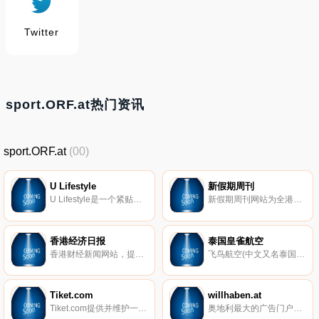
Twitter
sport.ORF.at热门资讯
sport.ORF.at
(00)
U Lifestyle
新假期周刊
U Lifestyle是一个紧贴我们生活的网络平台。秉承U一贯热爱正面优质生活的态度，迈进更方便的生活模式，所以在U Llifestyle网站，您可以掌握丰富的生活风格内容，方便会员紧贴各种生活资讯交流。U Lifestyle融合各U网站作会员之登入起点，从生活起点出发，现在就体验你我的新生活网络！
新假期周刊网站为全港最强吃喝玩乐搵节目平台。网罗世界各地最详尽旅游潮流资讯；最新鲜热辣本地饮食情报；最好玩周末玩乐节目，即时瞓身报导，全天候为你update。
香港经济日报
泰国皇雀航空
香港财经新闻网站，提供即时新闻、财经新闻、两岸新闻、国际新闻、地产、科技及时事资讯，助您掌握新闻资讯及做好分析。
飞鸟航空(中文又名泰国皇雀航空)是由泰国国际航空投资成立的一家廉价航空公司，“Nok”（นก）在泰语里是‘飞鸟’的意思，所以有时候也通俗地译为飞鸟航空或泰鸟航空。它是泰国第三家成立的廉价航空公司，泰航拥有Nok Air 39%的股权。主要飞行以曼谷为中心的泰国国内航线，票价约比泰航便宜30%。
Tiket.com
willhaben.at
Tiket.com提供并维护一个综合的在线预订系统和服务，可以提供预订服务：住宿（酒店、旅馆、公寓），交通（海空陆运），娱乐（电影院、表演、休闲），允许您搜索有关您想要的产品的信息，以及下订单和购买，同时通过各种方式在线和安全地进行支付。
奥地利最大的广告门户网站。