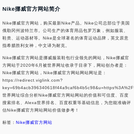
Nike挪威官方网站简介
Nike挪威官方网站，购买最新Nike产品。Nike公司总部位于美国
俄勒冈州波特兰市。公司生产的体育用品包罗万象，例如服装、
鞋类、运动器材等。Nike是全球著名的体育运动品牌，英文原意
指希腊胜利女神，中文译为耐克。
Nike挪威官方网站是挪威服装鞋包行业领先的网站，Nike挪威官
方网站于2020年6月被世界网址收录于目录下，网站创办者是：
Nike挪威官方网站，Nike挪威官方网站网站网址是：
https://redirect.viglink.com?
key=69b4acb396340618f44a9caf6b4b5c98&u=https%3A%
世界网址综合分析Nike挪威官方网站网站的价值和可信度、百度
搜索排名、Alexa世界排名、百度权重等基础信息，为您能准确评
估Nike挪威官方网站网站价值做参考！
标签：
Nike挪威官方网站