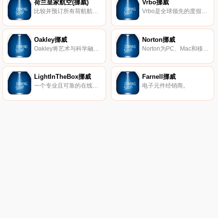
荷兰皇家航空(挪威)
Vrbo挪威
比较并预订所有荷航航班，查看最后时限优惠，选择您喜欢的座位，在线办理登机手续，预订酒店以及您旅行所需的一切。
Vrbo是全球领先的度假租赁在线市场。在Vrbo，我们的使命是通过我们的在线市场向世界各地的每个旅行者提供世界上每一个假期租赁。我们在190个国家地区拥有超过200万个实时度假租赁房源，我们致力于帮助您找到理想的度假租赁，共同创造难忘的旅行体验。
Oakley挪威
Norton挪威
Oakley将艺术与科学融为一体，以重新定义产品类别，从而摒弃了传统观念的束缚。这一独特的设计理念使Oakley成为当今世界上最令人垂涎的品牌之一。世界一流的运动员和业余爱好者都喜欢使用“ O”图标来定义自己的风格，并超越了可能性。除了享誉全球的太阳镜，您还可以从Oakley不断扩展的优质鞋履、服装和配饰中受益。
Norton为PC、Mac和移动设备提供行业领先的防病和安全软件。
LightInTheBox挪威
Farnell挪威
一个专业且可靠的在线购物中心，以实惠的价格提供一系列受欢迎的商品，并将其运送到全球各地。
电子元件经销商。