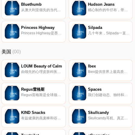
Bluethumb
Hudson Jeans
从澳大利亚领先的当代艺术家直接收集原创艺术品，免费送货和免费退货。寻找抽象艺术、风景、原住民艺术及更多。成千上万的艺术品和绘画出售。
精心制作的牛仔布，带有轻松，叛逆的风格 – 来自Hudson Jeans女士、男士和儿童牛仔布和服装。在洛杉矶设计。享受所有订单免费送货和退货。
Princess Highway
Silpada
Princess Highway是墨尔本最受欢迎的复古风格品牌，专注于独特的风格和轻松的魅力。 Princess Highway精心打造复古风格的印花和永恒的风格，既美观又迷人。 Princess Highway从60年代的模特，70年代的魅力和90年代的摇滚中汲取灵感，并将这些元素与今天的女孩结合在一起。
几十年来，Silpada一直致力于生产高品质的银饰品，这些产品让数百万女性感到高兴。
美国
(00)
LOUM Beauty of Calm
Ibex
由领先的心理皮肤科医生开发，我们的清洁、无残酷和素食主义者的护肤产品在临床上已证明可以消除压力对皮肤的影响。 因为没有什么比平静更美。
Ibex提供世界上最高质量的美利奴羊毛服装。我们的外套以其顶级的质量和性能在男女之间非常受欢迎。
Regus雷格斯
Spaces
Regus雷格斯是全球领先的工作区提供商。我们建立了无与伦比的办公、协作和会议空间网络，供公司在全球每个城市使用。它是支持每个商机的基础架构。
我们创建动态、独特和创业的空间，以帮助您在我们的团队了解所有后台物流和服务的同时进行思考，创建和协作。在Spaces，我们确保我们的社区可以专注于推动业务发展。
KIND Snacks
Skullcandy
有益健康的燕麦棒和谷物。
Skullcandy耳机、真正的无线耳塞、扬声器等。