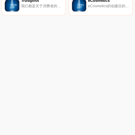
Trustpilot
eCosmetics
我们都是关于消费者的评论。从像您这样的购物者那里获得真实的内幕故事。立即在Trustpilot上阅读、撰写和分享评论。
eCosmetics的创建目的是为您节省多达50％的皮肤护理、护发和您喜爱的化妆品费用，而无需离开家中。我们以最受欢迎的品牌和一流的客户服务为特色，将产品和节省的资金直接提供给您。