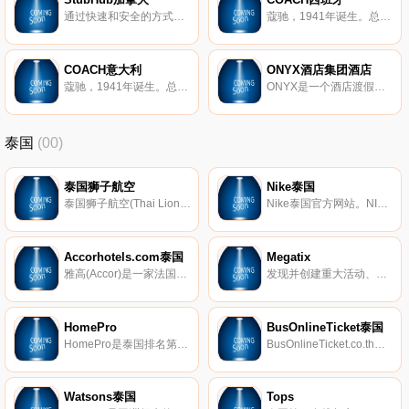
通过快速和安全的方式购买或出售各类体育赛事、演唱会、表演等活动门票。StubHub是您最佳保障。
蔻驰，1941年诞生。总部位于纽约。COACH是美国高端生活方式时尚品牌，为男士、女士提供精致配饰与礼品，产品系列包括女士手袋、男士包款、男士及女士小皮具、鞋履、服饰、手表、旅行用品、围巾、太阳眼镜、香水、时尚首饰等。COACH的产品透过品牌精品店、指定百货公司、专门店及官方网站在全球发售。
COACH意大利
ONYX酒店集团酒店
蔻驰，1941年诞生。总部位于纽约。COACH是美国高端生活方式时尚品牌，为男士、女士提供精致配饰与礼品，产品系列包括女士手袋、男士包款、男士及女士小皮具、鞋履、服饰、手表、旅行用品、围巾、太阳眼镜、香水、时尚首饰等。COACH的产品透过品牌精品店、指定百货公司、专门店及官方网站在全球发售。
ONYX是一个酒店渡假集团，集中了亚洲最优越的酒店业人员及管理人员，于多国经营多个酒店及渡假村，为旅客带来舒适的假期。
泰国
(00)
泰国狮子航空
Nike泰国
泰国狮子航空(Thai Lion Air)是泰国一家廉价航空。
Nike泰国官方网站。NIKE公司总部位于美国俄勒冈州波特兰市。公司生产的体育用品包罗万象，例如服装，鞋类，运动器材等。NIKE是全球著名的体育运动品牌，英文原意指希腊胜利女神，中文译为耐克。
Accorhotels.com泰国
Megatix
雅高(Accor)是一家法国服务型酒店集团。通过位于全球100个国家的4800家酒店、度假酒店以及住宅，为客户提供各式酒店服务、游乐活动，包括当地美食，特色活动等客制化体验。凭借覆盖从奢华到经济型市场的各类品牌，50多年来雅高为客户持续提供酒店服务以及酒店行业专业知识。
发现并创建重大活动、产品和优惠券。
HomePro
BusOnlineTicket泰国
HomePro是泰国排名第一的家居用品中心，可在一处购买超过30000件家电、家具和家居装饰用品，涵盖所有家居主题。
BusOnlineTicket.co.th是一站式在线预订门户，提供泰国大量的公交车票、火车票和渡轮票
Watsons泰国
Tops