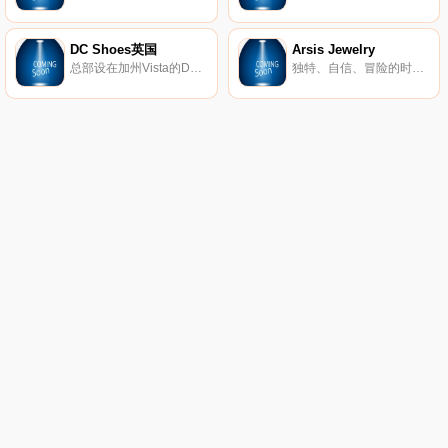
DC Shoes英国
Arsis Jewelry
总部设在加州Vista的DC鞋业公司是引领滑板鞋业的一大品牌，DC的产品已经涵盖了专业滑板鞋、服装、滑雪产品等系列产品。而新推出的DC女装款式将包括鞋子、衣服、滑雪外套和滑雪靴等。随着越来越多的运动品牌推出女装系列，专业女式运动产品市场已经成为炙手可热的产品平台，相信会有更多更好的优秀女性主题专业产品出现在滑板市场中。
独特、自信、冒险的时尚珠宝。