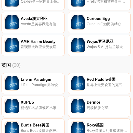
Oakley是一家世界上领先的运动品牌之一。其主要包括运动眼镜、服装、鞋类和其他配件。采用独特的设计理念，致力于让运动者和业余爱好者拥有完美的运动套装。
Firefly汽车租赁在荷兰和全球提供各种汽车租赁服务。
Aveda澳大利亚
Curious Egg
Aveda是美容界最有信誉的十大“绿色品牌”之一，30年前从美发产品起家，开始提倡使用植物成分，并在全球开设美容美发学院，替业界培养专业人才，同时将环保、有机保养的概念发扬光大。
Curious Egg提供精心策划的独特和意想不到的艺术家设计和制作的室内产品和艺术品。零售商不断发展，精心挑选的选择包括特色家居饰品、蜡烛、艺术家设计的壁纸、照明产品等。
AMR Hair & Beauty
Wojas罗马尼亚
发现澳大利亚最受欢迎的沙龙家具、化妆品和美发产品供应商。购买高级理发椅、护发品、护肤品等。
Wojas S.A. 是波兰最大的鞋类制造商之一，拥有在波兰、斯洛伐克和乌克兰近170家门店，每年生产几十万双鞋。该公司的产品包括优雅的女士和男士皮鞋、皮包、皮带、钱包等。部分生产专门用于出口和特殊服务 – 多年来，Wojas一直为军队、消防员、边防警卫、波兰邮政、林业和运输服务提供专业鞋类。Wojas S.A. 在波兰拥有近1300名员工。
英国
(00)
Life in Paradigm
Red Paddle英国
Life in Paradigm男装设计，让男人在日常生活中感到坚强和无畏。每条生产线都是根据样式、质量和个人情况量身定制的。
世界上最受欢迎的充气式站立式冲浪板(SUP)。
XUPES
Dermoi
精选知名品牌或艺术家的二手和难寻手表、手袋、珠宝和艺术品。
药妆护肤之家。
Burt's Bees英国
Roxy英国
Burts Bees提供天然护肤产品，包括真正的天然护肤产品、护唇产品、婴儿产品等等。
Roxy是澳大利亚极速骑板(Quiksilver)公司旗下热点的品牌，Roxy休闲运动的设计理念受到众多年轻时尚达人的青睐。Roxy主要体现极限运动，自由、挑战的精神，该品牌的男女装、泳装、配饰等都集时尚与运动于一身。