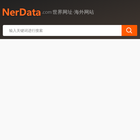
世界网址·海外网站