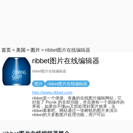
首页
>
美国
>
图片
>
ribbet图片在线编辑器
ribbet图片在线编辑器
ribbet图片在线编辑器
图片
ribbet图片在线编辑器
http://www.ribbet.com
ribbet是一个便捷、有趣的在线图片编辑网站，它
封装了 Picnik 的全部功能，并且拥有一个易操作的
界面，如果你不懂ps又想处理好图片效果，去
ribbet看看吧。网站通过一张树蛙的图片来演示
ribbet的大多数图片处理功能，用户可以