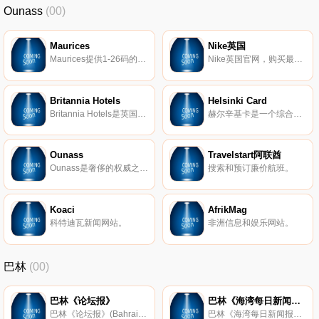
Ounass
(00)
Maurices
Nike英国
Maurices提供1-26码的女装，包括牛仔裤、上衣和连衣裙。可以适用于各种身材的女性。
Nike英国官网，购买最新Nike产品。Nike是全球著名的体育运动品牌，英文原意指希腊胜利女神，中文译为耐克。公司总部位于美国俄勒冈州波特兰市。公司生产的体育用品包罗万象，例如服装、鞋类、运动器材等。耐克商标图案是个小钩子。耐克一直将激励全世界的每一位运动员并为其献上最好的产品视为光荣的任务。耐克首创的气垫技术给体育界带来了一场革命。运用这项技术制造出的运动鞋可以很好地保护运动员的膝盖，在其在作剧烈运动落地时减小对膝盖的影响。
Britannia Hotels
Helsinki Card
Britannia Hotels是英国最大的私人连锁酒店，在全国拥有52家酒店，提供舒适的住宿和一流的设施。我们的酒店以物有所值的价格提供优质的住宿和服务。
赫尔辛基卡是一个综合性的观光套餐，让游客可以体验最好的赫尔辛基，同时节省时间和金钱。
Ounass
Travelstart阿联酋
Ounass是奢侈的权威之家，是中东第一个首要的奢侈网站，在具有全球相关性但由当地领导的编辑环境中，提供世界上最独特的品牌。超过500位来自男装、女装、儿童、美容和家居的国际设计师，只有在Ounass.com上才能找到许多独家商品。在迪拜提供两个小时的送货服务，在阿联酋提供当天的送货服务，在海湾合作委员会和某些国际国家地区提供2-4个工作日的服务。
搜索和预订廉价航班。
Koaci
AfrikMag
科特迪瓦新闻网站。
非洲信息和娱乐网站。
巴林
(00)
巴林《论坛报》
巴林《海湾每日新闻报》
巴林《论坛报》(Bahrain Tribune)，巴林主要英文报纸。
巴林《海湾每日新闻报》(Gulf Daily News)，巴林有名的英文日报。