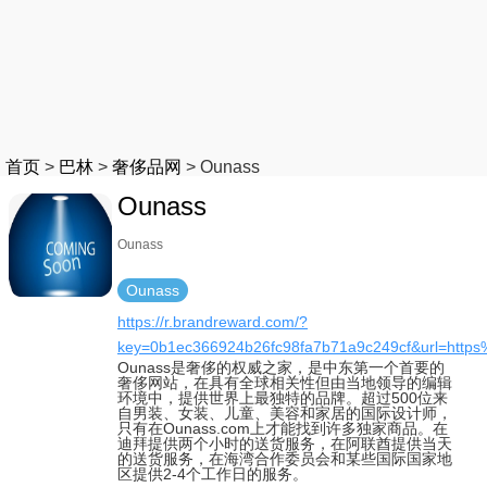
首页
>
巴林
>
奢侈品网
>
Ounass
Ounass
Ounass
Ounass
https://r.brandreward.com/?
key=0b1ec366924b26fc98fa7b71a9c249cf&url=htt
Ounass是奢侈的权威之家，是中东第一个首要的
奢侈网站，在具有全球相关性但由当地领导的编辑
环境中，提供世界上最独特的品牌。超过500位来
自男装、女装、儿童、美容和家居的国际设计师，
只有在Ounass.com上才能找到许多独家商品。在
迪拜提供两个小时的送货服务，在阿联酋提供当天
的送货服务，在海湾合作委员会和某些国际国家地
区提供2-4个工作日的服务。