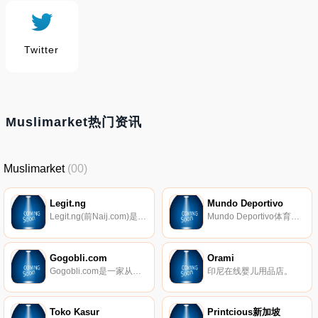
Twitter
Muslimarket热门资讯
Muslimarket
(00)
Legit.ng
Mundo Deportivo
Legit.ng(前Naij.com)是一个现代尼日利亚数字新闻和媒体平台。
Mundo Deportivo体育报在线，巴塞罗那足球俱乐部和体育界的新闻：足球比赛、现场比赛、皇家马德里、一级方程式、motogp、克里斯蒂亚诺、梅西等。
Gogobli.com
Orami
Gogobli.com是一家从事健康和美容的在线商店。自2011年成立以来，我们在印度尼西亚一直被信任为网上购物的首选。凭借专业的人力资源和轻松的购物流程，使我们成为印度尼西亚值得信赖的在线商店之一。
印尼在线婴儿用品店。
Toko Kasur
Printcious新加坡